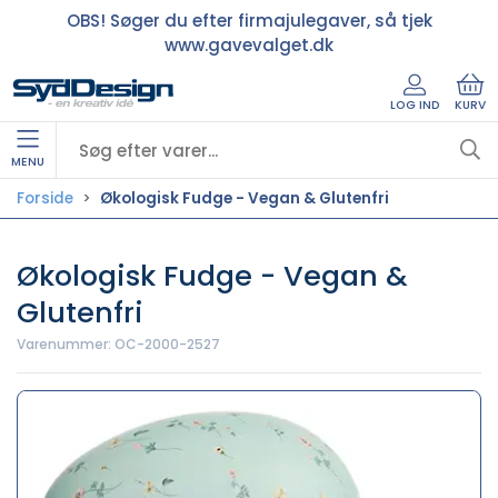
OBS! Søger du efter firmajulegaver, så tjek
www.gavevalget.dk
LOG IND
KURV
MENU
Forside
Økologisk Fudge - Vegan & Glutenfri
Økologisk Fudge - Vegan &
Glutenfri
Varenummer:
OC-2000-2527