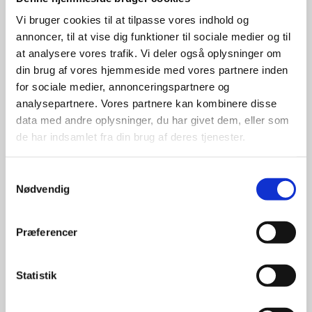
Stærke 
Vi bruger cookies til at tilpasse vores indhold og
annoncer, til at vise dig funktioner til sociale medier og til
leverandører

at analysere vores trafik. Vi deler også oplysninger om
giver større 
din brug af vores hjemmeside med vores partnere inden
for sociale medier, annonceringspartnere og
udvalg
analysepartnere. Vores partnere kan kombinere disse
data med andre oplysninger, du har givet dem, eller som
de har indsamlet fra din brug af deres tjenester.
For at sikre høj kvalitet og stor
leveringssikkerhed samarbejder vi
med de største og mest
Samtykkevalg
anerkendte leverandører inden for
Nødvendig
promotion.
Præferencer
Statistik
Kun et lille udvalg vises på