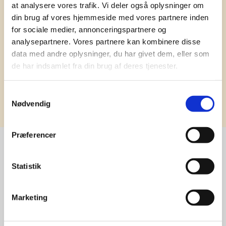
har ydet god personlig service til en
at analysere vores trafik. Vi deler også oplysninger om
konkurrencedygtig pris siden 1991.
din brug af vores hjemmeside med vores partnere inden
for sociale medier, annonceringspartnere og
analysepartnere. Vores partnere kan kombinere disse
data med andre oplysninger, du har givet dem, eller som
de har indsamlet fra din brug af deres tjenester.
Tilmeld
Samtykkevalg
Nødvendig
Præferencer
Stærke 
Statistik
leverandører

Marketing
giver større 