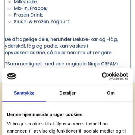
Milkshake,
Mix-In, Frappe,
Frozen Drink,
Slushi & Frozen Yoghurt.
De aftagelige dele, herunder Deluxe-kar og -låg,
yderskål, låg og padle, kan vaskes i
opvaskemaskine, så de er nemme at rengøre.
*Sammenlignet med den originale Ninja CREAMi
Samtykke
Detaljer
Om
Få vores nyhedsbrev med
information om tilbud, nye varer og
andet godt
Denne hjemmeside bruger cookies
Kæmpe udvalg i klassiske og nyskabende gaveidéer
Vi bruger cookies til at tilpasse vores indhold og
til din virksomhed. Vi kan det der med firmagaver, og
annoncer, til at vise dig funktioner til sociale medier og til