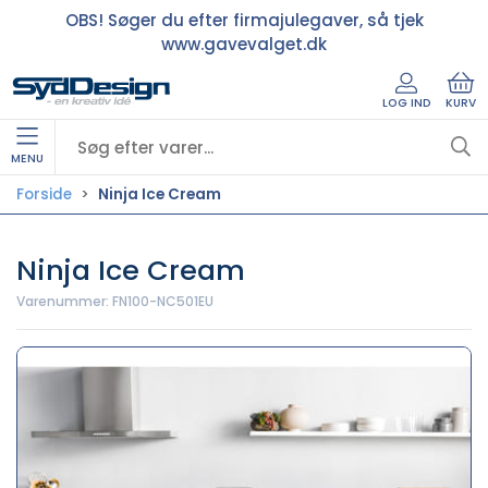
OBS! Søger du efter firmajulegaver, så tjek
www.gavevalget.dk
LOG IND
KURV
MENU
Forside
Ninja Ice Cream
Ninja Ice Cream
Varenummer:
FN100-NC501EU