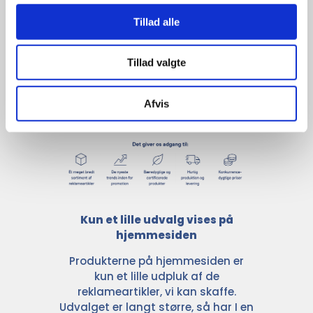
udvalg
Tillad alle
For at sikre høj kvalitet og stor
Tillad valgte
leveringssikkerhed samarbejder vi
med de største og mest
anerkendte leverandører inden for
Afvis
promotion.
Kun et lille udvalg vises på
hjemmesiden
Produkterne på hjemmesiden er
kun et lille udpluk af de
reklameartikler, vi kan skaffe.
Udvalget er langt større, så har I en