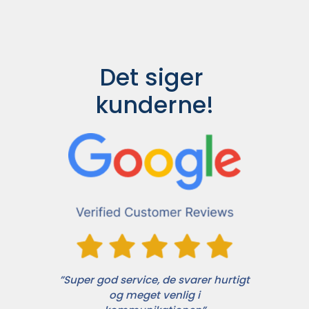
Det siger 
kunderne!
”Super god service, de svarer hurtigt
og meget venlig i