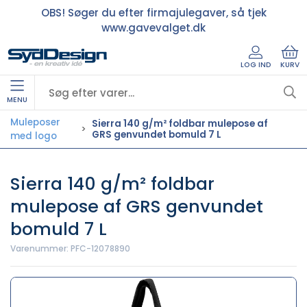
OBS! Søger du efter firmajulegaver, så tjek
www.gavevalget.dk
LOG IND
KURV
MENU
Muleposer
Sierra 140 g/m² foldbar mulepose af
GRS genvundet bomuld 7 L
med logo
Sierra 140 g/m² foldbar
mulepose af GRS genvundet
bomuld 7 L
Varenummer:
PFC-12078890