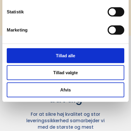
Statistik
Tilmeld
Marketing
Tillad alle
Stærke 
leverandører

Tillad valgte
giver større 
Afvis
udvalg
For at sikre høj kvalitet og stor
leveringssikkerhed samarbejder vi
med de største og mest