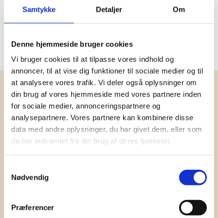
Social audit
BSCI
Samtykke
Detaljer
Om
Miljøcertificeringer
GRS
Oprindelsesland
Indien
Denne hjemmeside bruger cookies
Vi bruger cookies til at tilpasse vores indhold og
annoncer, til at vise dig funktioner til sociale medier og til
at analysere vores trafik. Vi deler også oplysninger om
Få vores nyhedsbrev med
din brug af vores hjemmeside med vores partnere inden
information om tilbud, nye varer og
for sociale medier, annonceringspartnere og
analysepartnere. Vores partnere kan kombinere disse
andet godt
data med andre oplysninger, du har givet dem, eller som
Kæmpe udvalg i klassiske og nyskabende gaveidéer
de har indsamlet fra din brug af deres tjenester.
til din virksomhed. Vi kan det der med firmagaver, og
har ydet god personlig service til en
konkurrencedygtig pris siden 1991.
Samtykkevalg
Nødvendig
Præferencer