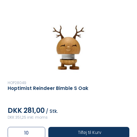
HOP28049
Hoptimist Reindeer Bimble S Oak
DKK 281,00
/ Stk.
DKK 351,25 inkl. moms
Tilføj til Kurv