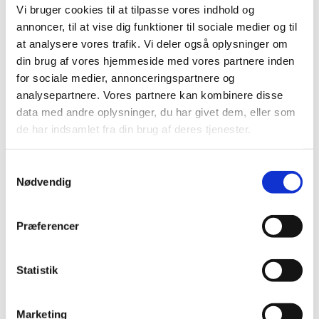
Vi bruger cookies til at tilpasse vores indhold og
Tilføj til Kurv
annoncer, til at vise dig funktioner til sociale medier og til
På lager
at analysere vores trafik. Vi deler også oplysninger om
Mindstekøb 10 Stk.
din brug af vores hjemmeside med vores partnere inden
for sociale medier, annonceringspartnere og
analysepartnere. Vores partnere kan kombinere disse
data med andre oplysninger, du har givet dem, eller som
de har indsamlet fra din brug af deres tjenester.
Samtykkevalg
Nødvendig
Præferencer
Statistik
Marketing
HOP28997