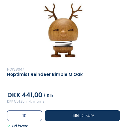
HOP28047
Hoptimist Reindeer Bimble M Oak
DKK 441,00
/ Stk.
DKK 551,25 inkl. moms
Tilføj til Kurv
På lager