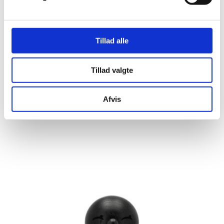
Hoptimist Bimble S Black stained oak
DKK 175,00
Tillad alle
/ Stk.
DKK 218,75 inkl. moms
Tillad valgte
Tilføj til Kurv
På lager
Afvis
Mindstekøb 10 Stk.