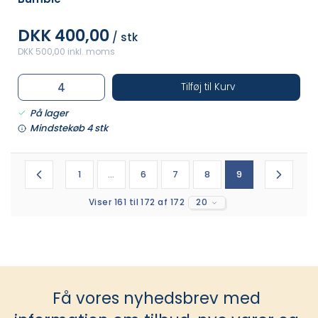
DKK 400,00
/ stk
DKK 500,00 inkl. moms
Tilføj til Kurv
På lager
Mindstekøb 4 stk
1
...
6
7
8
9
Viser 161 til 172 af 172
20
Få vores nyhedsbrev med