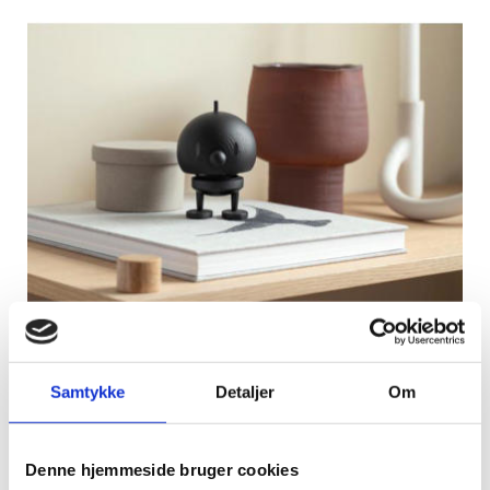
HOP29000
Hoptimist Bumble M Black stained oak
Samtykke
Detaljer
Om
DKK 312,00
/ Stk.
DKK 390,00 inkl. moms
Denne hjemmeside bruger cookies