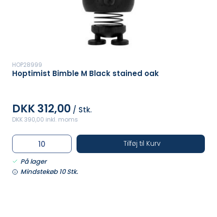
HOP28999
Hoptimist Bimble M Black stained oak
DKK 312,00
/ Stk.
DKK 390,00 inkl. moms
Tilføj til Kurv
På lager
Mindstekøb 10 Stk.