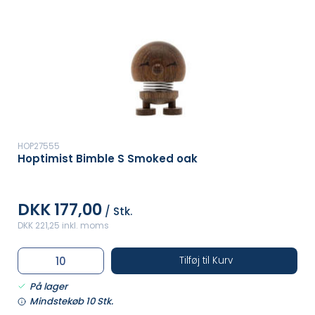
HOP27555
Hoptimist Bimble S Smoked oak
DKK 177,00
/ Stk.
DKK 221,25 inkl. moms
Tilføj til Kurv
På lager
Mindstekøb 10 Stk.