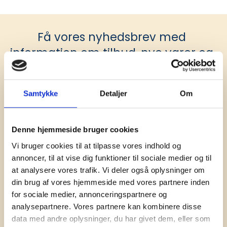
Få vores nyhedsbrev med
information om tilbud, nye varer og
andet godt
Kæmpe udvalg i klassiske og nyskabende gaveidéer
til din virksomhed. Vi kan det der med firmagaver, og
Samtykke
Detaljer
Om
har ydet god personlig service til en
konkurrencedygtig pris siden 1991.
Denne hjemmeside bruger cookies
Vi bruger cookies til at tilpasse vores indhold og
annoncer, til at vise dig funktioner til sociale medier og til
at analysere vores trafik. Vi deler også oplysninger om
din brug af vores hjemmeside med vores partnere inden
for sociale medier, annonceringspartnere og
Tilmeld
analysepartnere. Vores partnere kan kombinere disse
data med andre oplysninger, du har givet dem, eller som