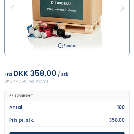
Forstør
DKK 358,00
Fra
/ stk
DKK 447,50 inkl. moms
PRISOVERSIGT
Antal
100
Pris pr. stk.
358,00