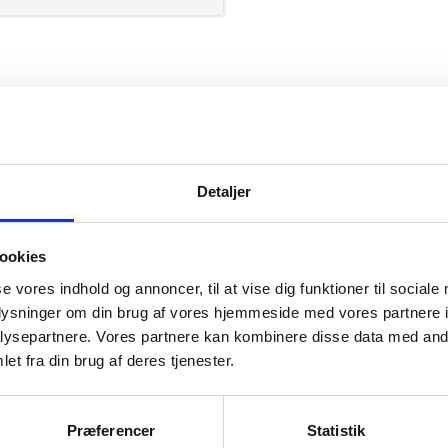
Kansas
Detaljer
ookies
se vores indhold og annoncer, til at vise dig funktioner til sociale
mation om
oplysninger om din brug af vores hjemmeside med vores partnere i
ysepartnere. Vores partnere kan kombinere disse data med andr
et fra din brug af deres tjenester.
il din virksomhed. Vi kan
ervice til en
Præferencer
Statistik