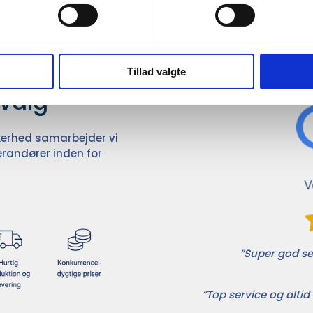
Det 
ører

Tillad valgte
dvalg
ikkerhed samarbejder vi
randører inden for
”Super god ser
”Top service og altid 