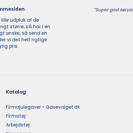
jemmesiden
”Super god servic
ille udpluk af de
ngt større, så har I en
ligt ønske, så send en
der vi det helt rigtige
tig pris.
Katalog
Firmajulegaver - Gavevalget.dk
Firmatøj
Arbejdstøj