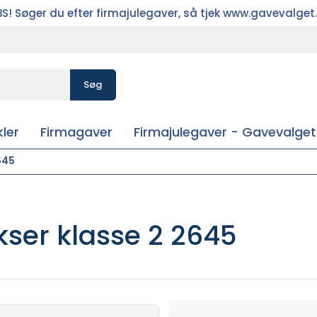
S! Søger du efter firmajulegaver, så tjek www.gavevalget
Søg
ler
Firmagaver
Firmajulegaver - Gavevalget
645
kser klasse 2 2645