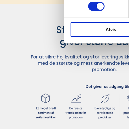
Stærke leverand
Afvis
giver større u
For at sikre høj kvalitet og stor leveringss
med de største og mest anerkendte leve
promotion.