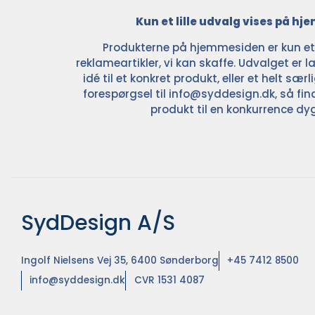
Kun et lille udvalg vises på h
Produkterne på hjemmesiden er kun et l
reklameartikler, vi kan skaffe. Udvalget er la
idé til et konkret produkt, eller et helt sær
forespørgsel til
info@syddesign.dk
, så fin
produkt til en konkurrence dyg
SydDesign A/S
Ingolf Nielsens Vej 35, 6400 Sønderborg
+45 7412 8500
info@syddesign.dk
CVR 1531 4087