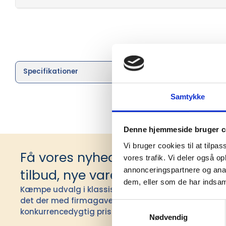
Specifikationer
Brand
Samtykke
Denne hjemmeside bruger c
Vi bruger cookies til at tilpas
Få vores nyhedsbrev med infor
vores trafik. Vi deler også 
annonceringspartnere og anal
tilbud, nye varer og andet godt
dem, eller som de har indsaml
Kæmpe udvalg i klassiske og nyskabende gaveidéer t
det der med firmagaver, og har ydet god personlig s
Samtykkevalg
konkurrencedygtig pris siden 1991.
Nødvendig