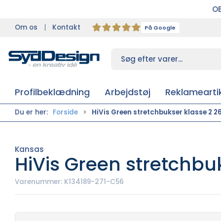
OB
Om os
Kontakt
På Google
Profilbeklædning
Arbejdstøj
Reklameartik
Du er her:
Forside
HiVis Green stretchbukser klasse 2 2
Kansas
HiVis Green stretchbu
Varenummer:
K134189-271-C56