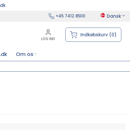
.dk
Dansk
+45 7412 8500
Indkøbskurv (0)
LOG IND
.dk
Om os