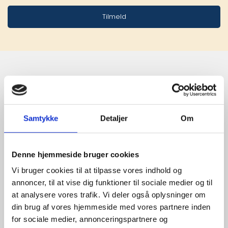
Tilmeld
Stærke 
leverandører

Samtykke
Detaljer
Om
giver større 
udvalg
Denne hjemmeside bruger cookies
Vi bruger cookies til at tilpasse vores indhold og
annoncer, til at vise dig funktioner til sociale medier og til
For at sikre høj kvalitet og stor
at analysere vores trafik. Vi deler også oplysninger om
leveringssikkerhed samarbejder vi
din brug af vores hjemmeside med vores partnere inden
med de største og mest
for sociale medier, annonceringspartnere og
anerkendte leverandører inden for