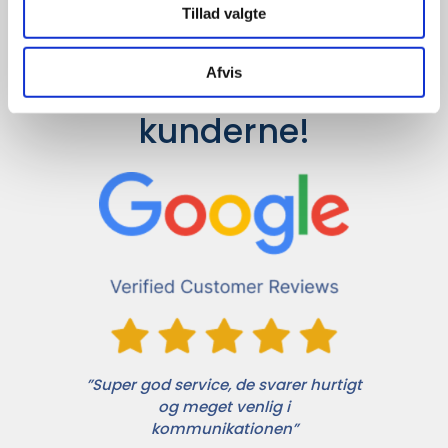
Tillad valgte
Afvis
Det siger 
kunderne!
”Super god service, de svarer hurtigt
og meget venlig i
kommunikationen”