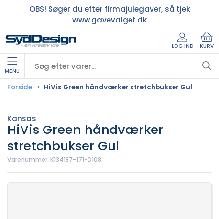
OBS! Søger du efter firmajulegaver, så tjek
www.gavevalget.dk
LOG IND
KURV
MENU
Forside
HiVis Green håndværker stretchbukser Gul
Kansas
HiVis Green håndværker
stretchbukser Gul
Varenummer:
K134187-171-D108