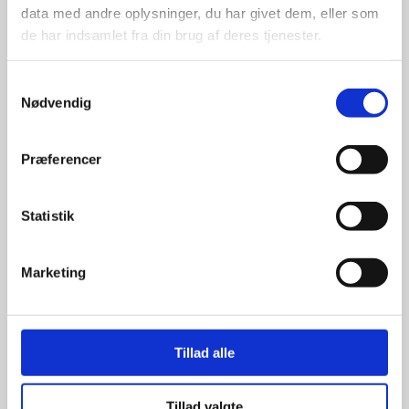
data med andre oplysninger, du har givet dem, eller som
de har indsamlet fra din brug af deres tjenester.
Samtykkevalg
Nødvendig
Kun et lille udvalg vises på
hjemmesiden
Præferencer
Produkterne på hjemmesiden er
kun et lille udpluk af de
reklameartikler, vi kan skaffe.
Statistik
Udvalget er langt større, så har I en
idé til et konkret produkt, eller et
helt særligt ønske, så send en
Marketing
forespørgsel til
info@syddesign.dk
,
så finder vi det helt rigtige produkt
til en konkurrence dygtig pris.
Tillad alle
Tillad valgte