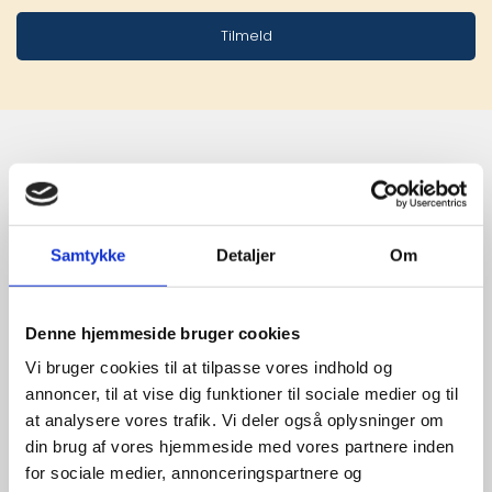
Tilmeld
Stærke 
leverandører

Samtykke
Detaljer
Om
giver større 
udvalg
Denne hjemmeside bruger cookies
Vi bruger cookies til at tilpasse vores indhold og
annoncer, til at vise dig funktioner til sociale medier og til
For at sikre høj kvalitet og stor
at analysere vores trafik. Vi deler også oplysninger om
leveringssikkerhed samarbejder vi
din brug af vores hjemmeside med vores partnere inden
med de største og mest
for sociale medier, annonceringspartnere og
anerkendte leverandører inden for