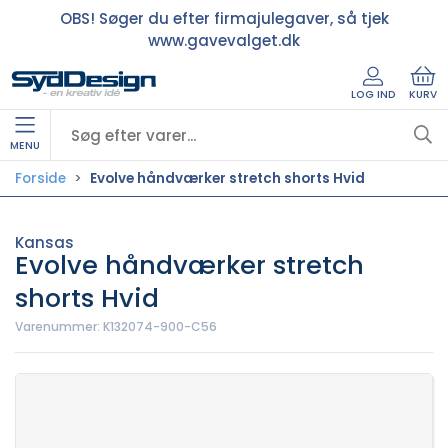
OBS! Søger du efter firmajulegaver, så tjek
www.gavevalget.dk
LOG IND
KURV
MENU
Forside
Evolve håndværker stretch shorts Hvid
Kansas
Evolve håndværker stretch
shorts Hvid
Varenummer:
K132074-900-C56