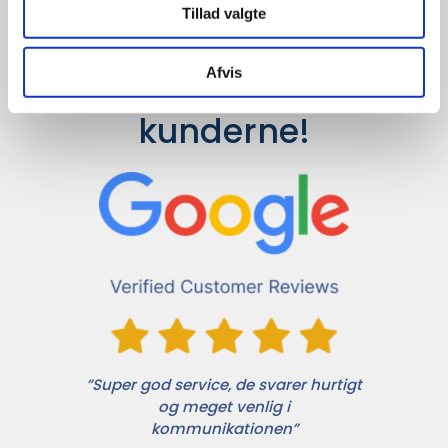
Tillad valgte
Afvis
Det siger 
kunderne!
”Super god service, de svarer hurtigt
og meget venlig i
kommunikationen”