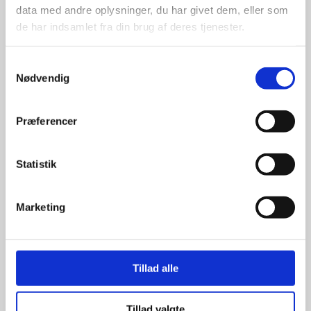
data med andre oplysninger, du har givet dem, eller som
de har indsamlet fra din brug af deres tjenester.
Samtykkevalg
Nødvendig
Kun et lille udvalg vises på
hjemmesiden
Præferencer
Produkterne på hjemmesiden er
kun et lille udpluk af de
reklameartikler, vi kan skaffe.
Statistik
Udvalget er langt større, så har I en
idé til et konkret produkt, eller et
helt særligt ønske, så send en
Marketing
forespørgsel til
info@syddesign.dk
,
så finder vi det helt rigtige produkt
til en konkurrence dygtig pris.
Tillad alle
Tillad valgte