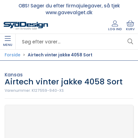
OBS! Søger du efter firmajulegaver, så tjek
www.gavevalget.dk
LOG IND
KURV
MENU
Forside
Airtech vinter jakke 4058 Sort
Kansas
Airtech vinter jakke 4058 Sort
Varenummer:
K127559-940-XS