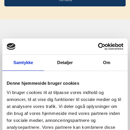
Stærke 
leverandører

Samtykke
Detaljer
Om
giver større 
udvalg
Denne hjemmeside bruger cookies
Vi bruger cookies til at tilpasse vores indhold og
For at sikre høj kvalitet og stor
annoncer, til at vise dig funktioner til sociale medier og til
leveringssikkerhed samarbejder vi
at analysere vores trafik. Vi deler også oplysninger om
med de største og mest
din brug af vores hjemmeside med vores partnere inden
anerkendte leverandører inden for
for sociale medier, annonceringspartnere og
promotion.
analysepartnere. Vores partnere kan kombinere disse