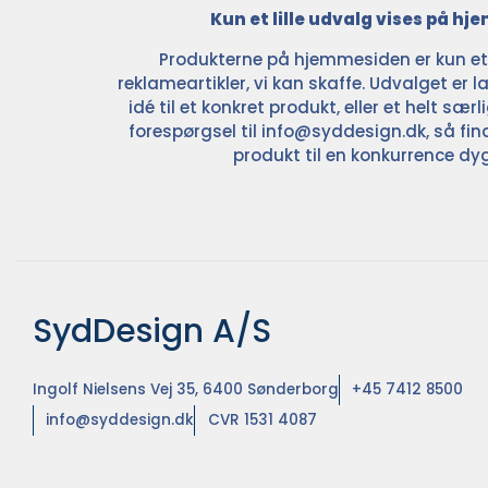
Kun et lille udvalg vises på h
Produkterne på hjemmesiden er kun et l
reklameartikler, vi kan skaffe. Udvalget er la
idé til et konkret produkt, eller et helt sær
forespørgsel til
info@syddesign.dk
, så fin
produkt til en konkurrence dyg
SydDesign A/S
Ingolf Nielsens Vej 35, 6400 Sønderborg
+45 7412 8500
info@syddesign.dk
CVR 1531 4087