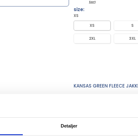
Sort
size:
XS
XS
S
2XL
3XL
KANSAS GREEN FLEECE JAKK
Mere information
Detaljer