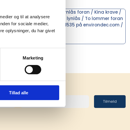
der ærmegab og ved siden af lynlås foran / Kina krave /
 medier og til at analysere
på skuldre / Brystlommer med lynlås / To lommer foran
nden for sociale medier,
aration) registreringsnummer 1535 på environdec.com /
e oplysninger, du har givet
Marketing
Tillad alle
Tilmeld