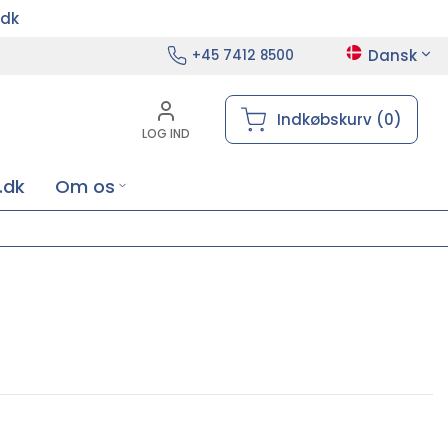
.dk
Dansk
+45 7412 8500
Indkøbskurv (0)
LOG IND
.dk
Om os