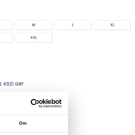
M
L
XL
4XL
E 4921 GRF
Om