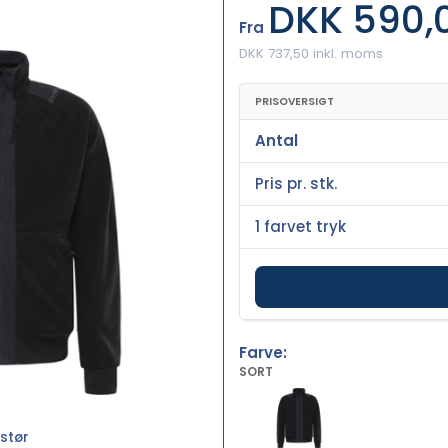
DKK 590,
Fra
DKK 737,50 inkl. moms
PRISOVERSIGT
Antal
Pris pr. stk.
1 farvet tryk
Farve:
SORT
stør