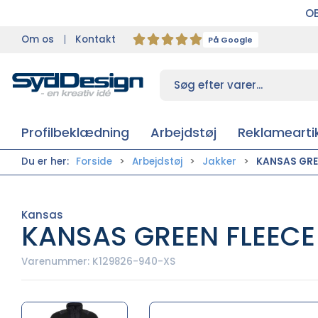
OB
Om os
Kontakt
På Google
Profilbeklædning
Arbejdstøj
Reklameartik
Du er her:
Forside
Arbejdstøj
Jakker
KANSAS GREE
Kansas
KANSAS GREEN FLEECE
Varenummer:
K129826-940-XS