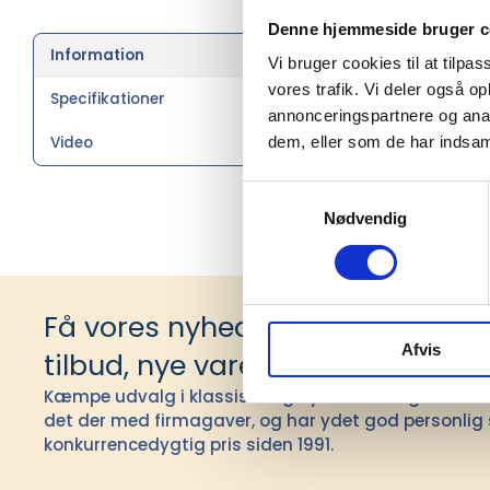
Denne hjemmeside bruger c
Del af Fris
Information
Vi bruger cookies til at tilpas
Lynlås i f
vores trafik. Vi deler også 
med lynlås
Specifikationer
OEKO-TEX® c
annonceringspartnere og anal
Video
dem, eller som de har indsaml
Samtykkevalg
Nødvendig
Få vores nyhedsbrev med infor
Afvis
tilbud, nye varer og andet godt
Kæmpe udvalg i klassiske og nyskabende gaveidéer t
det der med firmagaver, og har ydet god personlig s
konkurrencedygtig pris siden 1991.