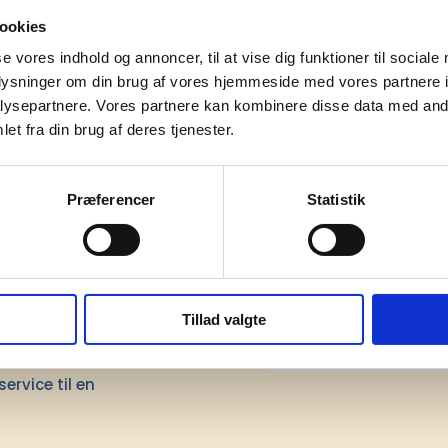
ookies
tads Green kollektion / Single jersey kontrast i krave, un
se vores indhold og annoncer, til at vise dig funktioner til sociale
uld længde foran / Special ærme konstruktion / Kontrast 
oplysninger om din brug af vores hjemmeside med vores partnere i
 / Rib manchetter og for neden / e.dye® / EPD (Miljødekl
ertificeret.
ysepartnere. Vores partnere kan kombinere disse data med andr
et fra din brug af deres tjenester.
Præferencer
Statistik
mation om
Tillad valgte
il din virksomhed. Vi kan
ervice til en