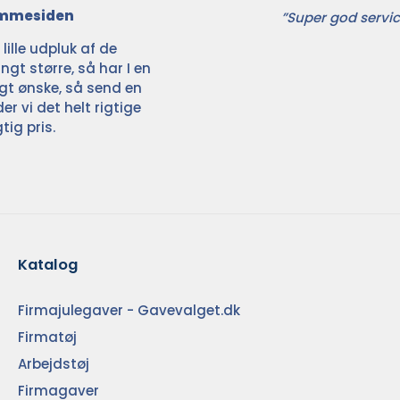
jemmesiden
”Super god servic
ille udpluk af de
ngt større, så har I en
ligt ønske, så send en
der vi det helt rigtige
tig pris.
Katalog
Firmajulegaver - Gavevalget.dk
Firmatøj
Arbejdstøj
Firmagaver