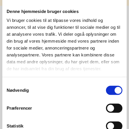
Denne hjemmeside bruger cookies
Vi bruger cookies til at tilpasse vores indhold og
annoncer, til at vise dig funktioner til sociale medier og til
Stærke 
at analysere vores trafik. Vi deler også oplysninger om
leverandører

din brug af vores hjemmeside med vores partnere inden
for sociale medier, annonceringspartnere og
giver større 
analysepartnere. Vores partnere kan kombinere disse
data med andre oplysninger, du har givet dem, eller som
udvalg
de har indsamlet fra din brug af deres tjenester.
For at sikre høj kvalitet og stor
Samtykkevalg
leveringssikkerhed samarbejder vi
Nødvendig
med de største og mest
anerkendte leverandører inden for
promotion.
Præferencer
Statistik