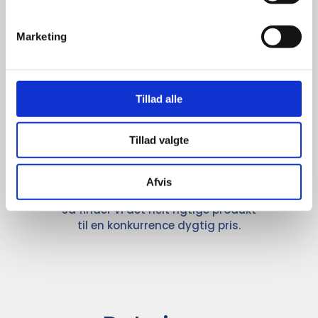
Marketing
Kun et lille udvalg vises på
hjemmesiden
Tillad alle
Produkterne på hjemmesiden er
kun et lille udpluk af de
reklameartikler, vi kan skaffe.
Tillad valgte
Udvalget er langt større, så har I en
idé til et konkret produkt, eller et
helt særligt ønske, så send en
Afvis
forespørgsel til
info@syddesign.dk
,
så finder vi det helt rigtige produkt
til en konkurrence dygtig pris.