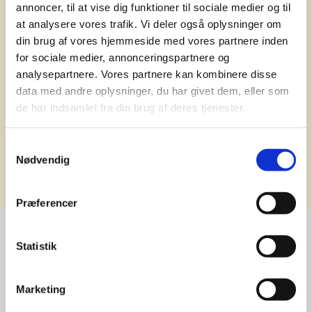
Kæmpe udvalg i klassiske og nyskabende gaveidéer
annoncer, til at vise dig funktioner til sociale medier og til
til din virksomhed. Vi kan det der med firmagaver, og
at analysere vores trafik. Vi deler også oplysninger om
har ydet god personlig service til en
din brug af vores hjemmeside med vores partnere inden
konkurrencedygtig pris siden 1991.
for sociale medier, annonceringspartnere og
analysepartnere. Vores partnere kan kombinere disse
data med andre oplysninger, du har givet dem, eller som
de har indsamlet fra din brug af deres tjenester.
Samtykkevalg
Nødvendig
Tilmeld
Præferencer
Statistik
Stærke 
Marketing
leverandører
