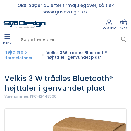
OBS! Søger du efter firmajulegaver, så tjek
www.gavevalget.dk
LOG IND
KURV
MENU
Højtalere &
Velkis 3 W trådløs Bluetooth®
højttaler i genvundet plast
Høretelefoner
Velkis 3 W trådløs Bluetooth®
højttaler i genvundet plast
Varenummer:
PFC-12448590