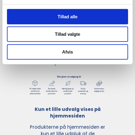
giver større 
udvalg
Tillad alle
Tillad valgte
For at sikre høj kvalitet og stor
leveringssikkerhed samarbejder vi
med de største og mest
Afvis
anerkendte leverandører inden for
promotion.
Kun et lille udvalg vises på
hjemmesiden
Produkterne på hjemmesiden er
kun et lille udpluk af de