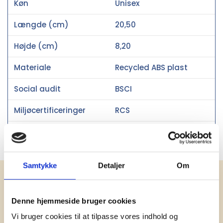
Køn
Unisex
Længde (cm)
20,50
Højde (cm)
8,20
Materiale
Recycled ABS plast
Social audit
BSCI
Miljøcertificeringer
RCS
Oprindelsesland
Kina
Samtykke
Detaljer
Om
Få vores nyhedsbrev med
information om tilbud, nye varer og
Denne hjemmeside bruger cookies
andet godt
Vi bruger cookies til at tilpasse vores indhold og