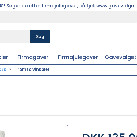
S! Søger du efter firmajulegaver, så tjek www.gavevalget
Søg
ler
Firmagaver
Firmajulegaver - Gavevalget
cks
Tromso vinkøler