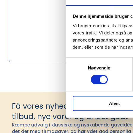
Højde (c
Denne hjemmeside bruger c
Diameter
Vi bruger cookies til at tilpas
Materiale
vores trafik. Vi deler også 
annonceringspartnere og anal
Godkendt 
dem, eller som de har indsaml
Oprindel
Samtykkevalg
Nødvendig
Få vores nyhedsbrev med infor
Afvis
tilbud, nye varer og andet godt
Kæmpe udvalg i klassiske og nyskabende gaveidéer t
det der med firmagaver, og har ydet god personlig s