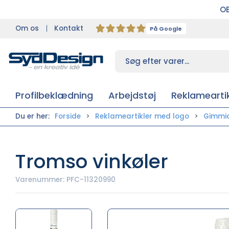
OB
Om os
Kontakt
På Google
Profilbeklædning
Arbejdstøj
Reklameartik
Du er her:
Forside
Reklameartikler med logo
Gimmi
Tromso vinkøler
Varenummer:
PFC-11320990