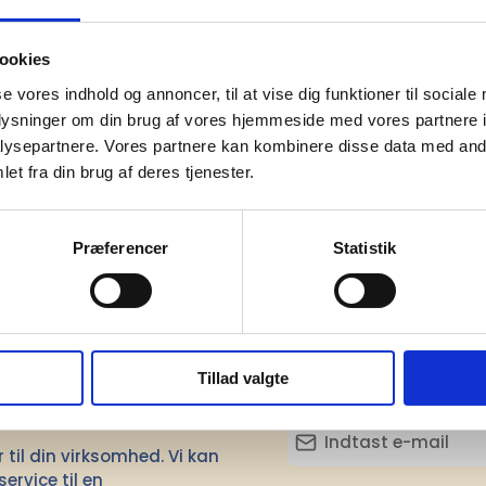
m)
19,00
ookies
 (cm)
11,90
se vores indhold og annoncer, til at vise dig funktioner til sociale
Rustfrit stål
oplysninger om din brug af vores hjemmeside med vores partnere i
ysepartnere. Vores partnere kan kombinere disse data med andr
til mikroovn
Nej
et fra din brug af deres tjenester.
sesland
Kina
Præferencer
Statistik
mation om
Tillad valgte
il din virksomhed. Vi kan
ervice til en