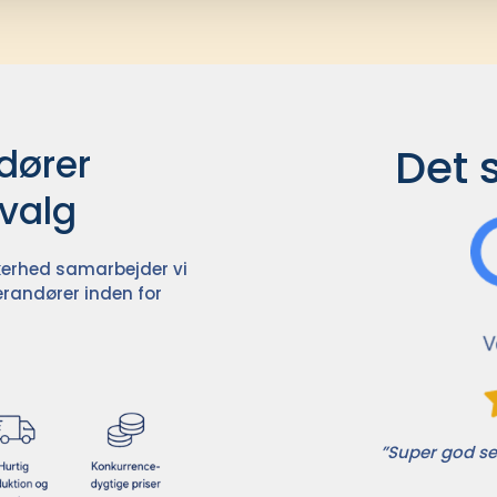
Det 
ører

dvalg
ikkerhed samarbejder vi
randører inden for
”Super god ser