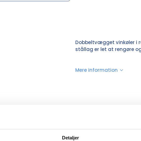
Dobbeltvægget vinkøler i r
stållag er let at rengøre og
Mere information
Ensfarvet sort, Hvid
Seasons
Detaljer