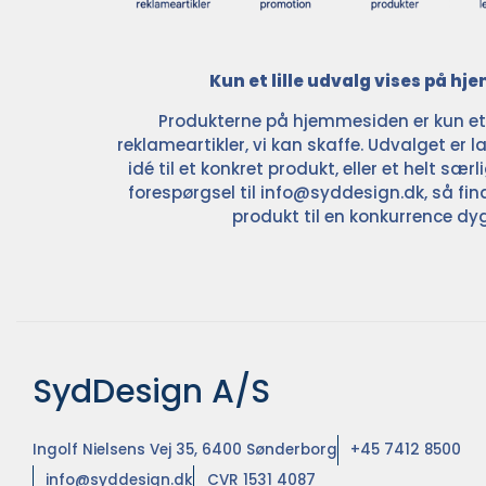
Kun et lille udvalg vises på h
Produkterne på hjemmesiden er kun et l
reklameartikler, vi kan skaffe. Udvalget er la
idé til et konkret produkt, eller et helt sær
forespørgsel til
info@syddesign.dk
, så fin
produkt til en konkurrence dyg
SydDesign A/S
Ingolf Nielsens Vej 35, 6400 Sønderborg
+45 7412 8500
info@syddesign.dk
CVR 1531 4087