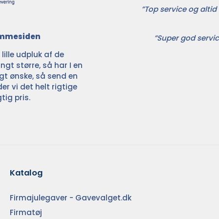
”Top service og altid 
jemmesiden
”Super god servic
ille udpluk af de
ngt større, så har I en
ligt ønske, så send en
der vi det helt rigtige
tig pris.
Katalog
Firmajulegaver - Gavevalget.dk
Firmatøj