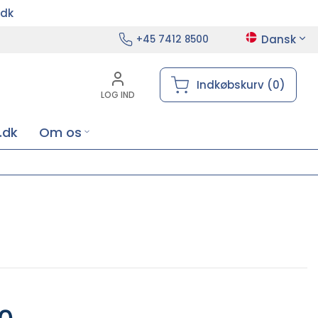
.dk
Dansk
+45 7412 8500
Indkøbskurv (0)
LOG IND
.dk
Om os