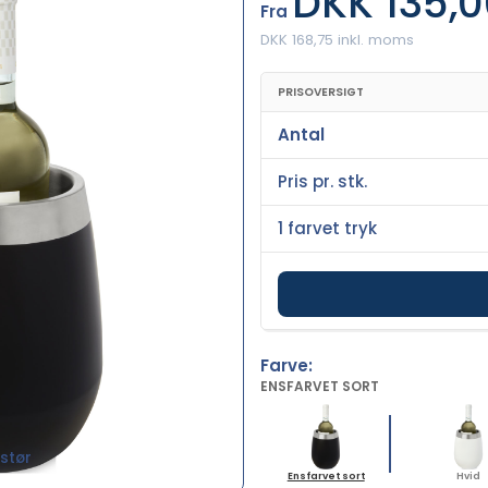
DKK 135,0
Fra
DKK 168,75 inkl. moms
PRISOVERSIGT
Antal
Pris pr. stk.
1 farvet tryk
Farve:
ENSFARVET SORT
stør
Ensfarvet sort
Hvid