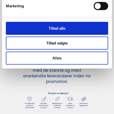
Marketing
Stærke 
leverandører

Tillad alle
giver større 
udvalg
Tillad valgte
Afvis
For at sikre høj kvalitet og stor
leveringssikkerhed samarbejder vi
med de største og mest
anerkendte leverandører inden for
promotion.