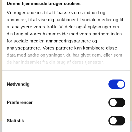
Denne hjemmeside bruger cookies
Få vores nyhedsbrev med
Vi bruger cookies til at tilpasse vores indhold og
information om tilbud, nye varer og
annoncer, til at vise dig funktioner til sociale medier og til
andet godt
at analysere vores trafik. Vi deler også oplysninger om
din brug af vores hjemmeside med vores partnere inden
Kæmpe udvalg i klassiske og nyskabende gaveidéer
for sociale medier, annonceringspartnere og
til din virksomhed. Vi kan det der med firmagaver, og
har ydet god personlig service til en
analysepartnere. Vores partnere kan kombinere disse
konkurrencedygtig pris siden 1991.
data med andre oplysninger, du har givet dem, eller som
de har indsamlet fra din brug af deres tjenester.
Samtykkevalg
Nødvendig
Tilmeld
Præferencer
Statistik