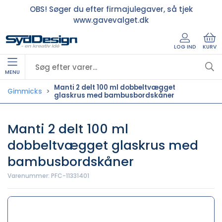
OBS! Søger du efter firmajulegaver, så tjek
www.gavevalget.dk
LOG IND
KURV
MENU
Manti 2 delt 100 ml dobbeltvægget
Gimmicks
glaskrus med bambusbordskåner
Manti 2 delt 100 ml
dobbeltvægget glaskrus med
bambusbordskåner
Varenummer:
PFC-11331401