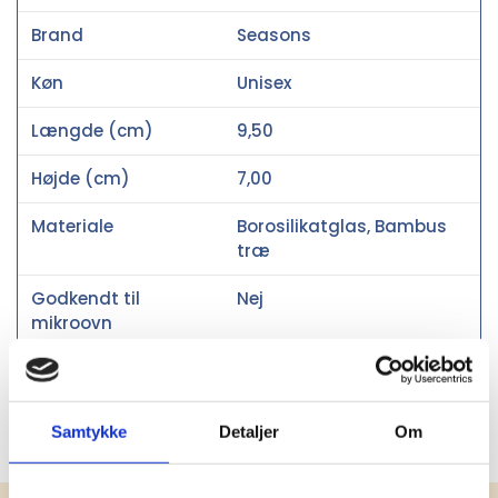
Brand
Seasons
Køn
Unisex
Længde (cm)
9,50
Højde (cm)
7,00
Materiale
Borosilikatglas, Bambus
træ
Godkendt til
Nej
mikroovn
Social audit
SMETA
Oprindelsesland
Kina
Samtykke
Detaljer
Om