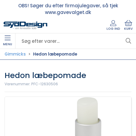
OBS! Søger du efter firmajulegaver, så tjek
www.gavevalget.dk
LOG IND
KURV
MENU
Gimmicks
Hedon læbepomade
Hedon læbepomade
Varenummer:
PFC-12630506