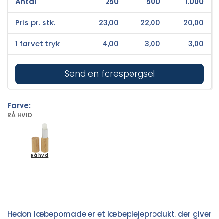
Antal
250
500
1.000
Pris pr. stk.
23,00
22,00
20,00
1 farvet tryk
4,00
3,00
3,00
Send en forespørgsel
Farve:
RÅ HVID
Rå hvid
Hedon læbepomade er et læbeplejeprodukt, der giver