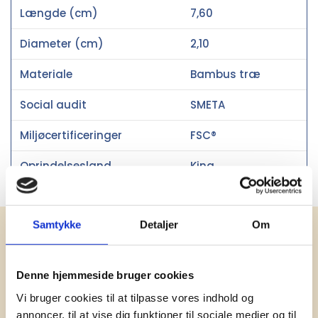
Længde (cm)
7,60
Diameter (cm)
2,10
Materiale
Bambus træ
Social audit
SMETA
Miljøcertificeringer
FSC®
Oprindelsesland
Kina
Samtykke
Detaljer
Om
Få vores nyhedsbrev med
information om tilbud, nye varer og
Denne hjemmeside bruger cookies
andet godt
Vi bruger cookies til at tilpasse vores indhold og
Kæmpe udvalg i klassiske og nyskabende gaveidéer
annoncer, til at vise dig funktioner til sociale medier og til
til din virksomhed. Vi kan det der med firmagaver, og