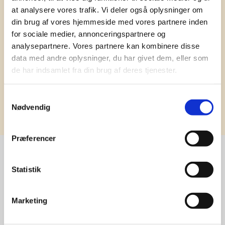
har ydet god personlig service til en
at analysere vores trafik. Vi deler også oplysninger om
konkurrencedygtig pris siden 1991.
din brug af vores hjemmeside med vores partnere inden
for sociale medier, annonceringspartnere og
analysepartnere. Vores partnere kan kombinere disse
data med andre oplysninger, du har givet dem, eller som
de har indsamlet fra din brug af deres tjenester.
Samtykkevalg
Tilmeld
Nødvendig
Præferencer
Statistik
Stærke 
leverandører

Marketing
giver større 