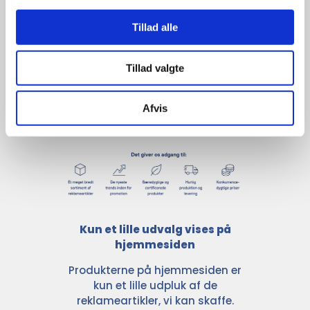
udvalg
Tillad alle
For at sikre høj kvalitet og stor
Tillad valgte
leveringssikkerhed samarbejder vi
med de største og mest
anerkendte leverandører inden for
Afvis
promotion.
Kun et lille udvalg vises på
hjemmesiden
Produkterne på hjemmesiden er
kun et lille udpluk af de
reklameartikler, vi kan skaffe.