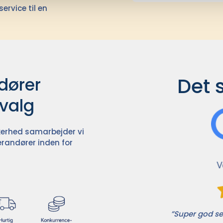
ervice til en
Det 
ører

dvalg
ikkerhed samarbejder vi
randører inden for
”Super god ser