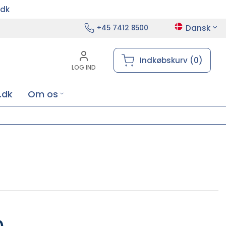
.dk
Dansk
+45 7412 8500
Indkøbskurv (0)
LOG IND
.dk
Om os