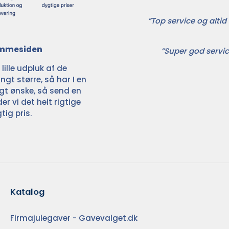
”Top service og altid 
jemmesiden
”Super god servic
ille udpluk af de
ngt større, så har I en
ligt ønske, så send en
der vi det helt rigtige
tig pris.
Katalog
Firmajulegaver - Gavevalget.dk