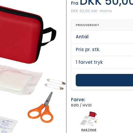
DKK 50,0
Fra
DKK 62,50 inkl. moms
PRISOVERSIGT
Antal
Pris pr. stk.
1 farvet tryk
Farve:
RØD / HVID
Rød / Hvid