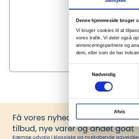
Samtykke
Højde (c
Denne hjemmeside bruger c
Materiale
Vi bruger cookies til at tilpas
Social au
vores trafik. Vi deler også 
annonceringspartnere og anal
Oprindel
dem, eller som de har indsaml
PMS farv
Samtykkevalg
Nødvendig
Afvis
Få vores nyhedsbrev med infor
tilbud, nye varer og andet godt
Kæmpe udvalg i klassiske og nyskabende gaveidéer t