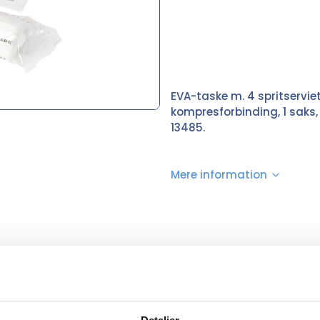
EVA-taske m. 4 spritserviett
kompresforbinding, 1 saks,
13485.
Mere information
Rød, Hvid
(cm)
10,00