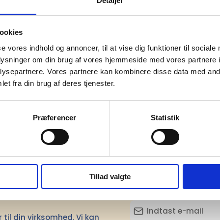
Detaljer
m)
12,00
ookies
EVA plast
se vores indhold og annoncer, til at vise dig funktioner til sociale
dit
BSCI
oplysninger om din brug af vores hjemmeside med vores partnere i
ysepartnere. Vores partnere kan kombinere disse data med andr
sesland
Kina
et fra din brug af deres tjenester.
e
485C
Præferencer
Statistik
Tillad valgte
mation om
il din virksomhed. Vi kan