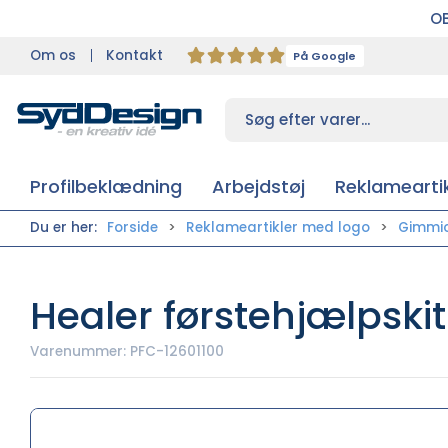
OB
Om os
Kontakt
På Google
Profilbeklædning
Arbejdstøj
Reklameartik
Du er her:
Forside
Reklameartikler med logo
Gimmi
Healer førstehjælpski
Varenummer:
PFC-12601100