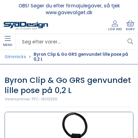
OBS! Søger du efter firmajulegaver, så tjek
www.gavevalget.dk
LOG IND
KURV
MENU
Byron Clip & Go GRS genvundet lille pose på
Gimmicks
0,2 L
Byron Clip & Go GRS genvundet
lille pose på 0,2 L
Varenummer:
PFC-13013290