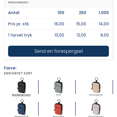
PRISOVERSIGT
Antal
100
250
1.000
Pris pr. stk.
16,00
15,00
14,00
1 farvet tryk
13,00
12,00
9,00
Send en forespørgsel
Farve:
ENSFARVET SORT
Ensfarvet sort
Grå
Havregryn
Marineblå
Mursten
Syrenfarvet