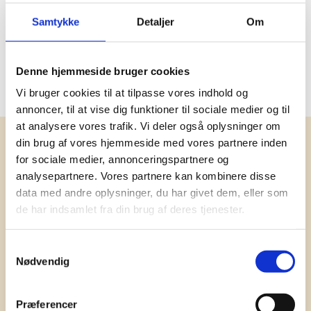
Miljøcertificeringer
GRS
Samtykke
Detaljer
Om
Oprindelsesland
Kina
PMS farve
2310C, 430C, 289C, 7599C,
Denne hjemmeside bruger cookies
665C
Vi bruger cookies til at tilpasse vores indhold og
annoncer, til at vise dig funktioner til sociale medier og til
at analysere vores trafik. Vi deler også oplysninger om
din brug af vores hjemmeside med vores partnere inden
Få vores nyhedsbrev med
for sociale medier, annonceringspartnere og
information om tilbud, nye varer og
analysepartnere. Vores partnere kan kombinere disse
andet godt
data med andre oplysninger, du har givet dem, eller som
Kæmpe udvalg i klassiske og nyskabende gaveidéer
de har indsamlet fra din brug af deres tjenester.
til din virksomhed. Vi kan det der med firmagaver, og
har ydet god personlig service til en
Samtykkevalg
konkurrencedygtig pris siden 1991.
Nødvendig
Præferencer