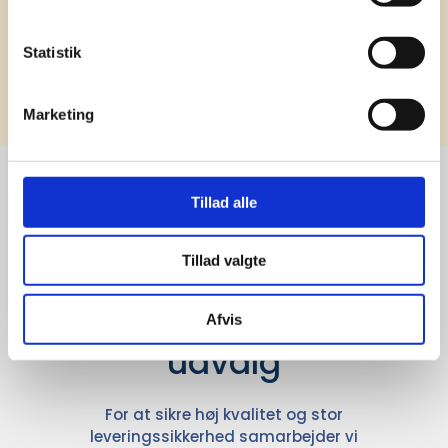
Statistik
Tilmeld
Marketing
Tillad alle
Stærke 
Tillad valgte
leverandører

giver større 
Afvis
udvalg
For at sikre høj kvalitet og stor
leveringssikkerhed samarbejder vi