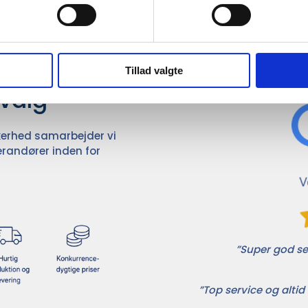
Det 
ører

Tillad valgte
dvalg
ikkerhed samarbejder vi
randører inden for
”Super god ser
”Top service og altid 