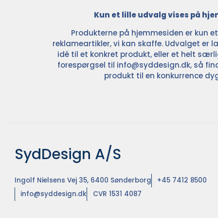
Kun et lille udvalg vises på h
Produkterne på hjemmesiden er kun et l
reklameartikler, vi kan skaffe. Udvalget er la
idé til et konkret produkt, eller et helt sær
forespørgsel til
info@syddesign.dk
, så fin
produkt til en konkurrence dyg
SydDesign A/S
Ingolf Nielsens Vej 35, 6400 Sønderborg
+45 7412 8500
info@syddesign.dk
CVR 1531 4087