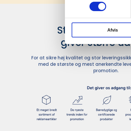
Stærke leverand
Afvis
giver større u
For at sikre høj kvalitet og stor leveringss
med de største og mest anerkendte leve
promotion.