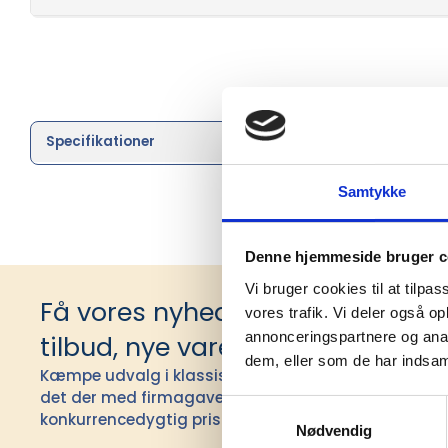
Specifikationer
Brand
Samtykke
Denne hjemmeside bruger c
Vi bruger cookies til at tilpas
Få vores nyhedsbrev med infor
vores trafik. Vi deler også 
annonceringspartnere og anal
tilbud, nye varer og andet godt
dem, eller som de har indsaml
Kæmpe udvalg i klassiske og nyskabende gaveidéer t
det der med firmagaver, og har ydet god personlig s
Samtykkevalg
konkurrencedygtig pris siden 1991.
Nødvendig