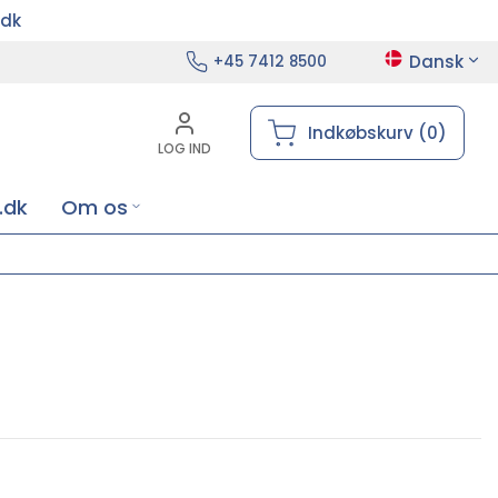
.dk
Dansk
+45 7412 8500
Indkøbskurv (0)
LOG IND
.dk
Om os