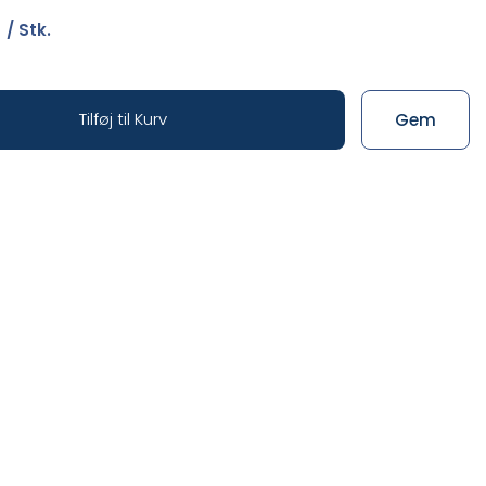
0
/ Stk.
Tilføj til Kurv
Gem