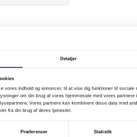
GEYSER
Detaljer
ookies
se vores indhold og annoncer, til at vise dig funktioner til sociale
mation om
oplysninger om din brug af vores hjemmeside med vores partnere i
ysepartnere. Vores partnere kan kombinere disse data med andr
et fra din brug af deres tjenester.
il din virksomhed. Vi kan
ervice til en
Præferencer
Statistik