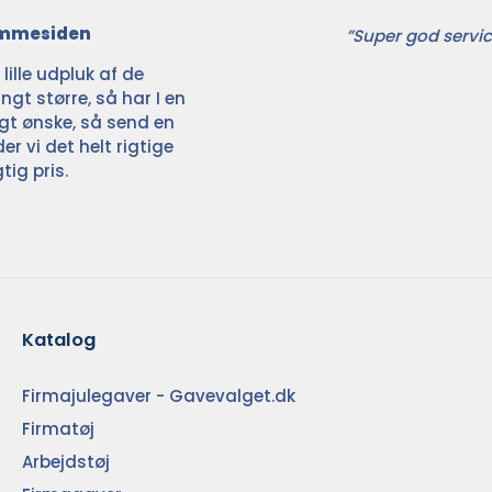
jemmesiden
”Super god servic
ille udpluk af de
ngt større, så har I en
ligt ønske, så send en
der vi det helt rigtige
tig pris.
Katalog
Firmajulegaver - Gavevalget.dk
Firmatøj
Arbejdstøj