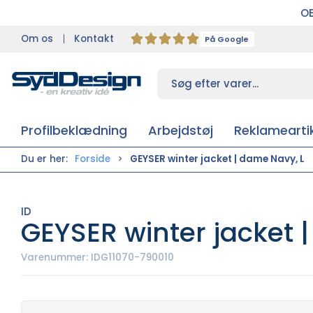
OB
Om os
Kontakt
På Google
Profilbeklædning
Arbejdstøj
Reklameartik
Du er her:
Forside
GEYSER winter jacket | dame Navy, L
ID
GEYSER winter jacket 
Varenummer:
IDG11070-790010