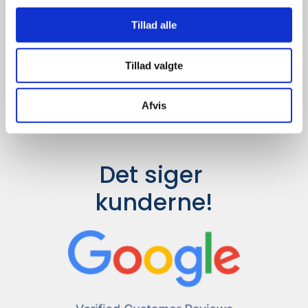
Udvalget er langt større, så har I en
idé til et konkret produkt, eller et
Tillad alle
helt særligt ønske, så send en
forespørgsel til
info@syddesign.dk
,
så finder vi det helt rigtige produkt
Tillad valgte
til en konkurrence dygtig pris.
Afvis
Det siger 
kunderne!