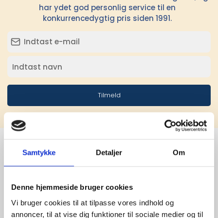
har ydet god personlig service til en
konkurrencedygtig pris siden 1991.
Tilmeld
Samtykke
Detaljer
Om
Stærke 
leverandører

Denne hjemmeside bruger cookies
Vi bruger cookies til at tilpasse vores indhold og
giver større 
annoncer, til at vise dig funktioner til sociale medier og til