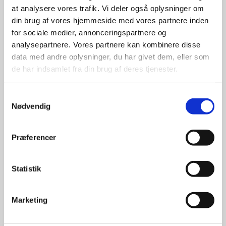
at analysere vores trafik. Vi deler også oplysninger om
udvalg
din brug af vores hjemmeside med vores partnere inden
for sociale medier, annonceringspartnere og
For at sikre høj kvalitet og stor
analysepartnere. Vores partnere kan kombinere disse
leveringssikkerhed samarbejder vi
data med andre oplysninger, du har givet dem, eller som
med de største og mest
de har indsamlet fra din brug af deres tjenester.
anerkendte leverandører inden for
promotion.
Samtykkevalg
Nødvendig
Præferencer
Kun et lille udvalg vises på
Statistik
hjemmesiden
Produkterne på hjemmesiden er
Marketing
kun et lille udpluk af de
reklameartikler, vi kan skaffe.