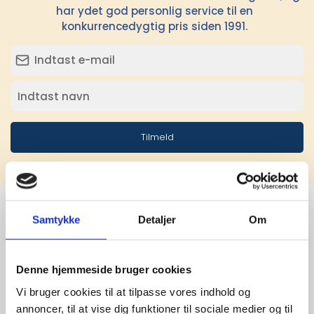
har ydet god personlig service til en
konkurrencedygtig pris siden 1991.
Tilmeld
Samtykke
Detaljer
Om
Stærke 
leverandører

Denne hjemmeside bruger cookies
Vi bruger cookies til at tilpasse vores indhold og
giver større 
annoncer, til at vise dig funktioner til sociale medier og til