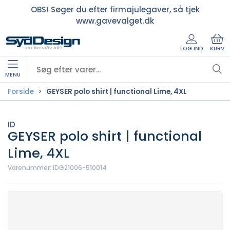
OBS! Søger du efter firmajulegaver, så tjek
www.gavevalget.dk
LOG IND
KURV
MENU
Forside
GEYSER polo shirt | functional Lime, 4XL
ID
GEYSER polo shirt | functional
Lime, 4XL
Varenummer:
IDG21006-510014