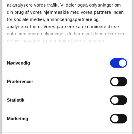
at analysere vores trafik. Vi deler også oplysninger om
udvalg
din brug af vores hjemmeside med vores partnere inden
for sociale medier, annonceringspartnere og
For at sikre høj kvalitet og stor
analysepartnere. Vores partnere kan kombinere disse
leveringssikkerhed samarbejder vi
data med andre oplysninger, du har givet dem, eller som
med de største og mest
de har indsamlet fra din brug af deres tjenester.
anerkendte leverandører inden for
promotion.
Samtykkevalg
Nødvendig
Præferencer
Kun et lille udvalg vises på
Statistik
hjemmesiden
Produkterne på hjemmesiden er
Marketing
kun et lille udpluk af de
reklameartikler, vi kan skaffe.