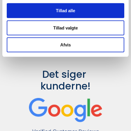
Udvalget er langt større, så har I en
idé til et konkret produkt, eller et
Tillad alle
helt særligt ønske, så send en
forespørgsel til
info@syddesign.dk
,
så finder vi det helt rigtige produkt
Tillad valgte
til en konkurrence dygtig pris.
Afvis
Det siger 
kunderne!