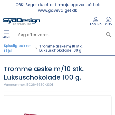
OBS! Søger du efter firmajulegaver, så tjek
www.gavevalget.dk
LOG IND
KURV
MENU
Spiselig pakker
Tromme æske m/10 stk.
Luksuschokolade 100 g.
til jul
Tromme æske m/10 stk.
Luksuschokolade 100 g.
Varenummer:
BC26-3630-2301