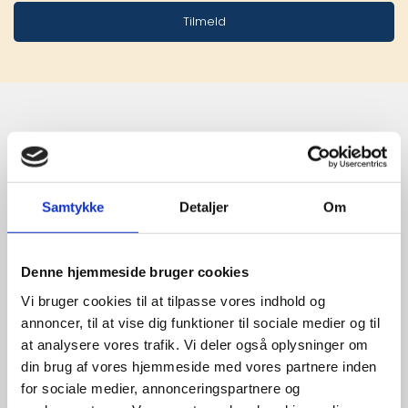
Tilmeld
Stærke 
leverandører

Samtykke
Detaljer
Om
giver større 
udvalg
Denne hjemmeside bruger cookies
Vi bruger cookies til at tilpasse vores indhold og
annoncer, til at vise dig funktioner til sociale medier og til
For at sikre høj kvalitet og stor
at analysere vores trafik. Vi deler også oplysninger om
leveringssikkerhed samarbejder vi
med de største og mest
din brug af vores hjemmeside med vores partnere inden
anerkendte leverandører inden for
for sociale medier, annonceringspartnere og
promotion.