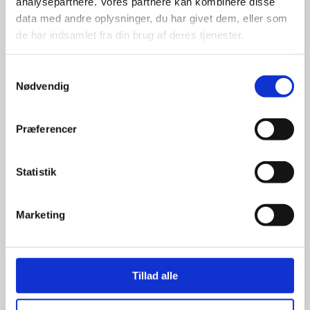
analysepartnere. Vores partnere kan kombinere disse
data med andre oplysninger, du har givet dem, eller som
de har indsamlet fra din brug af deres tjenester.
Samtykkevalg
Nødvendig
Kun et lille udvalg vises på
hjemmesiden
Præferencer
Produkterne på hjemmesiden er
kun et lille udpluk af de
Statistik
reklameartikler, vi kan skaffe.
Udvalget er langt større, så har I en
idé til et konkret produkt, eller et
Marketing
helt særligt ønske, så send en
forespørgsel til
info@syddesign.dk
,
så finder vi det helt rigtige produkt
til en konkurrence dygtig pris.
Tillad alle