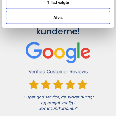
Tillad valgte
Det siger 
Afvis
kunderne!
”Super god service, de svarer hurtigt
og meget venlig i
kommunikationen”