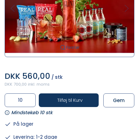
Forstør
DKK 560,00
/ stk
DKK 700,00 inkl. moms
Tilføj til Kurv
Gem
Mindstekøb 10 stk
På lager
Levering: 1-2 dage