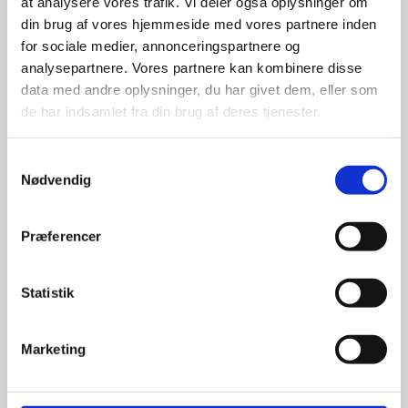
udvalg
at analysere vores trafik. Vi deler også oplysninger om
din brug af vores hjemmeside med vores partnere inden
for sociale medier, annonceringspartnere og
For at sikre høj kvalitet og stor
analysepartnere. Vores partnere kan kombinere disse
leveringssikkerhed samarbejder vi
data med andre oplysninger, du har givet dem, eller som
med de største og mest
anerkendte leverandører inden for
de har indsamlet fra din brug af deres tjenester.
promotion.
Samtykkevalg
Nødvendig
Præferencer
Kun et lille udvalg vises på
hjemmesiden
Statistik
Produkterne på hjemmesiden er
kun et lille udpluk af de
Marketing
reklameartikler, vi kan skaffe.
Udvalget er langt større, så har I en
idé til et konkret produkt, eller et