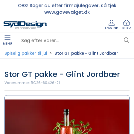
OBS! Søger du efter firmajulegaver, så tjek
www.gavevalget.dk
LOG IND
KURV
MENU
Spiselig pakker til jul
Stor GT pakke - Glint Jordbær
Stor GT pakke - Glint Jordbær
Varenummer:
BC26-80426-21