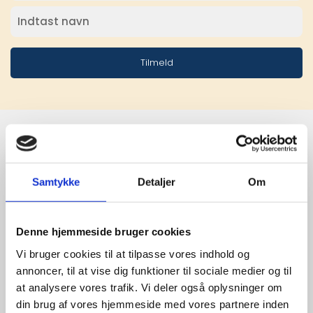
Tilmeld
Stærke 
Samtykke
Detaljer
Om
leverandører

giver større 
Denne hjemmeside bruger cookies
udvalg
Vi bruger cookies til at tilpasse vores indhold og
annoncer, til at vise dig funktioner til sociale medier og til
at analysere vores trafik. Vi deler også oplysninger om
For at sikre høj kvalitet og stor
din brug af vores hjemmeside med vores partnere inden
leveringssikkerhed samarbejder vi