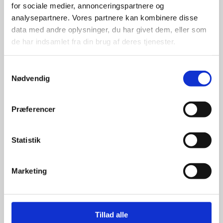
for sociale medier, annonceringspartnere og
med de største og mest
analysepartnere. Vores partnere kan kombinere disse
anerkendte leverandører inden for
data med andre oplysninger, du har givet dem, eller som
promotion.
de har indsamlet fra din brug af deres tjenester.
Samtykkevalg
Nødvendig
Kun et lille udvalg vises på
Præferencer
hjemmesiden
Produkterne på hjemmesiden er
Statistik
kun et lille udpluk af de
reklameartikler, vi kan skaffe.
Udvalget er langt større, så har I en
Marketing
idé til et konkret produkt, eller et
helt særligt ønske, så send en
forespørgsel til
info@syddesign.dk
,
så finder vi det helt rigtige produkt
Tillad alle