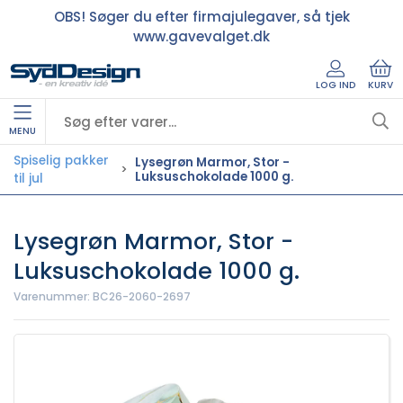
OBS! Søger du efter firmajulegaver, så tjek
www.gavevalget.dk
LOG IND
KURV
MENU
Spiselig pakker
Lysegrøn Marmor, Stor -
Luksuschokolade 1000 g.
til jul
Lysegrøn Marmor, Stor -
Luksuschokolade 1000 g.
Varenummer:
BC26-2060-2697