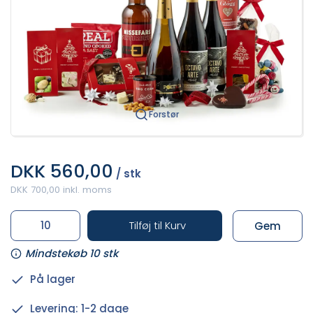
Forstør
DKK 560,00
/ stk
DKK 700,00 inkl. moms
Tilføj til Kurv
Gem
Mindstekøb 10 stk
På lager
Levering: 1-2 dage