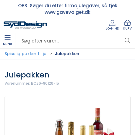
OBS! Søger du efter firmajulegaver, så tjek
www.gavevalget.dk
LOG IND
KURV
MENU
Spiselig pakker til jul
Julepakken
Julepakken
Varenummer:
BC26-80126-15