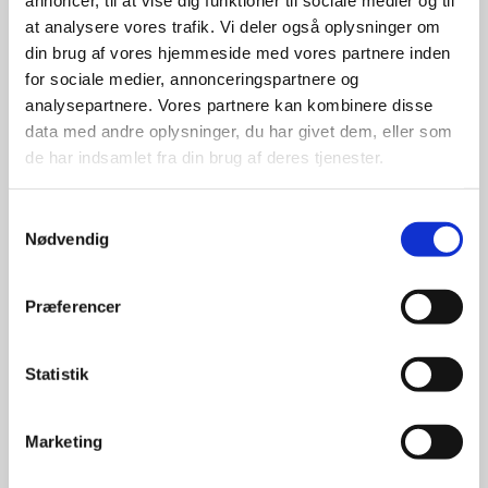
giver større 
annoncer, til at vise dig funktioner til sociale medier og til
at analysere vores trafik. Vi deler også oplysninger om
udvalg
din brug af vores hjemmeside med vores partnere inden
for sociale medier, annonceringspartnere og
analysepartnere. Vores partnere kan kombinere disse
For at sikre høj kvalitet og stor
data med andre oplysninger, du har givet dem, eller som
leveringssikkerhed samarbejder vi
med de største og mest
de har indsamlet fra din brug af deres tjenester.
anerkendte leverandører inden for
promotion.
Samtykkevalg
Nødvendig
Præferencer
Kun et lille udvalg vises på
Statistik
hjemmesiden
Produkterne på hjemmesiden er
Marketing
kun et lille udpluk af de
reklameartikler, vi kan skaffe.