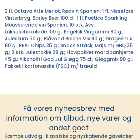
2 fl. Octavo Arte Merlot, Rødvin Spanien; 1 fl. Nissefars
Vinterbryg, Barley Beer 100 cl.; 1 fl. Poética Sparkling,
Mousserende vin Spanien; 10 stk. Ass.
Luksuschokolade 100 g.; Engelsk Vingummi 80 g.;
Juleskum 50 g.; Blåvand Bolche Mix 90 g.; Drageémix
80 g.; REAL Chips 35 g.; Snack Attack, Majs m/ BBQ 35
g.; 2 stk. Julestokke 28 g.; Flowpakket marcipanhjerte
45 g.; Alkoholfri God Jul Gløgg 75 cl.; Gløggmix 90 g.;
Pakket i kartonæske (FSC) m/ træuld
Få vores nyhedsbrev med
information om tilbud, nye varer og
andet godt
Kæmpe udvalg i klassiske og nyskabende gaveidéer