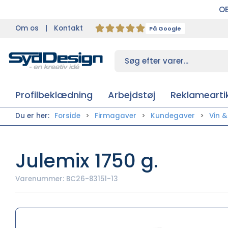
OB
Om os
Kontakt
På Google
Profilbeklædning
Arbejdstøj
Reklameartik
Du er her:
Forside
Firmagaver
Kundegaver
Vin 
Julemix 1750 g.
Varenummer:
BC26-83151-13