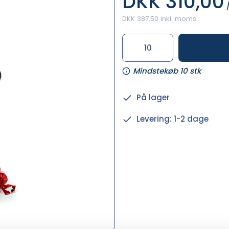
DKK 310,00
/
DKK 387,50 inkl. moms
Mindstekøb 10 stk
På lager
Levering: 1-2 dage