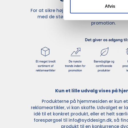
Afvis
For at sikre høj kvalitet og stor leveringss
med de største og mest anerkendte leve
promotion.
Kun et lille udvalg vises på h
Produkterne på hjemmesiden er kun et l
reklameartikler, vi kan skaffe. Udvalget er la
idé til et konkret produkt, eller et helt sær
forespørgsel til
info@syddesign.dk
, så fin
produkt til en konkurrence dyg