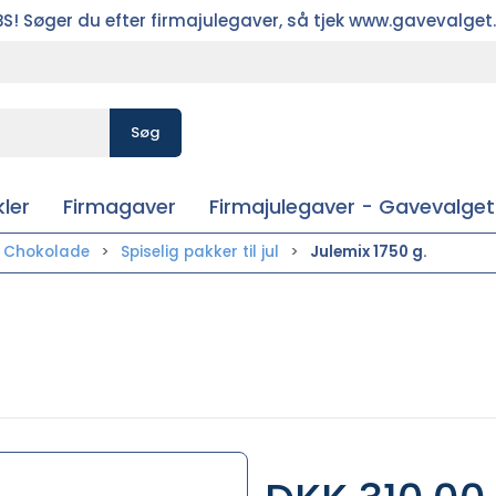
S! Søger du efter firmajulegaver, så tjek www.gavevalget
Søg
ler
Firmagaver
Firmajulegaver - Gavevalget
& Chokolade
Spiselig pakker til jul
Julemix 1750 g.