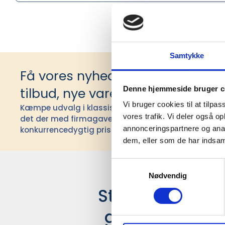
Samtykke
Få vores nyhedsbrev med infor
Denne hjemmeside bruger c
tilbud, nye varer og andet godt
Vi bruger cookies til at tilpas
Kæmpe udvalg i klassiske og nyskabende gaveidéer t
vores trafik. Vi deler også 
det der med firmagaver, og har ydet god personlig s
annonceringspartnere og anal
konkurrencedygtig pris siden 1991.
dem, eller som de har indsaml
Samtykkevalg
Nødvendig
Stærke leverand
giver større u