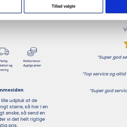
Tillad valgte
ikkerhed samarbejder vi
randører inden for
”Super god ser
”Top service og altid 
jemmesiden
”Super god servic
ille udpluk af de
ngt større, så har I en
ligt ønske, så send en
der vi det helt rigtige
tig pris.