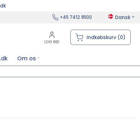
.dk
Dansk
+45 7412 8500
Indkøbskurv (0)
LOG IND
.dk
Om os