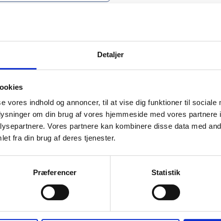
Detaljer
mation om
ookies
se vores indhold og annoncer, til at vise dig funktioner til sociale
il din virksomhed. Vi kan
oplysninger om din brug af vores hjemmeside med vores partnere i
ervice til en
ysepartnere. Vores partnere kan kombinere disse data med andr
et fra din brug af deres tjenester.
Præferencer
Statistik
Det 
ører

dvalg