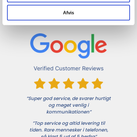
Det siger 
Afvis
kunderne!
”Super god service, de svarer hurtigt
og meget venlig i
kommunikationen”
”Top service og altid levering til
tiden. Rare mennesker i telefonen,
så klart 5 ud af 5 herfra”