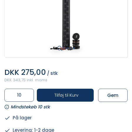
Forstør
DKK 275,00
/ stk
DKK 343,75 inkl. moms
Tilføj til Kurv
Gem
Mindstekøb 10 stk
På lager
Levering: 1-2 dage