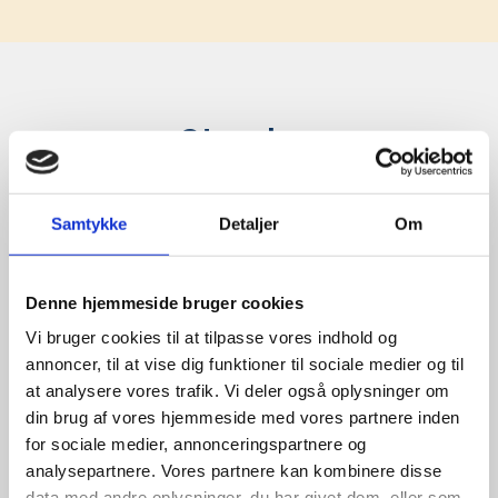
Stærke 
leverandører

giver større 
Samtykke
Detaljer
Om
udvalg
Denne hjemmeside bruger cookies
Vi bruger cookies til at tilpasse vores indhold og
For at sikre høj kvalitet og stor
leveringssikkerhed samarbejder vi
annoncer, til at vise dig funktioner til sociale medier og til
med de største og mest
at analysere vores trafik. Vi deler også oplysninger om
anerkendte leverandører inden for
din brug af vores hjemmeside med vores partnere inden
promotion.
for sociale medier, annonceringspartnere og
analysepartnere. Vores partnere kan kombinere disse
data med andre oplysninger, du har givet dem, eller som