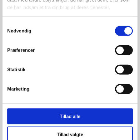
de har indsamlet fra din brug af deres tjenester.
Samtykkevalg
Nødvendig
Kun et lille udvalg vises på
hjemmesiden
Produkterne på hjemmesiden er
Præferencer
kun et lille udpluk af de
reklameartikler, vi kan skaffe.
Statistik
Udvalget er langt større, så har I en
idé til et konkret produkt, eller et
helt særligt ønske, så send en
Marketing
forespørgsel til
info@syddesign.dk
,
så finder vi det helt rigtige produkt
til en konkurrence dygtig pris.
Tillad alle
Tillad valgte