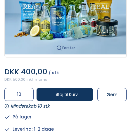
Forstør
DKK 400,00
/ stk
DKK 500,00 inkl. moms
Tilføj til Kurv
Gem
Mindstekøb 10 stk
På lager
Levering: 1-2 dage