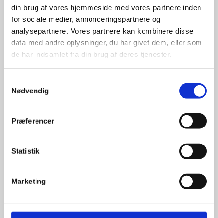
din brug af vores hjemmeside med vores partnere inden
For at sikre høj kvalitet og stor
for sociale medier, annonceringspartnere og
leveringssikkerhed samarbejder vi
analysepartnere. Vores partnere kan kombinere disse
med de største og mest
data med andre oplysninger, du har givet dem, eller som
anerkendte leverandører inden for
de har indsamlet fra din brug af deres tjenester.
promotion.
Samtykkevalg
Nødvendig
Præferencer
Kun et lille udvalg vises på
hjemmesiden
Statistik
Produkterne på hjemmesiden er
kun et lille udpluk af de
Marketing
reklameartikler, vi kan skaffe.
Udvalget er langt større, så har I en
idé til et konkret produkt, eller et
helt særligt ønske, så send en