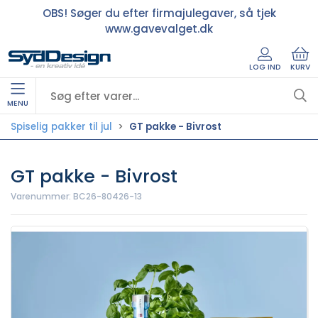
OBS! Søger du efter firmajulegaver, så tjek
www.gavevalget.dk
LOG IND
KURV
MENU
Spiselig pakker til jul
GT pakke - Bivrost
GT pakke - Bivrost
Varenummer:
BC26-80426-13