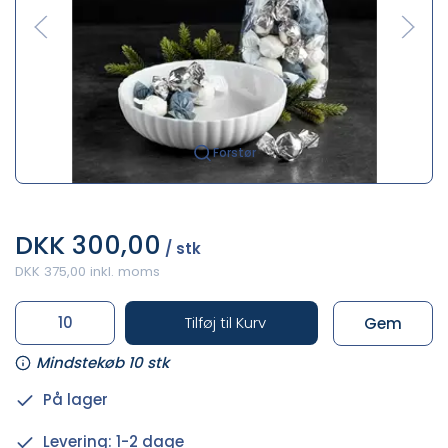
Forstør
DKK 300,00
/ stk
DKK 375,00 inkl. moms
Tilføj til Kurv
Gem
Mindstekøb 10 stk
På lager
Levering: 1-2 dage