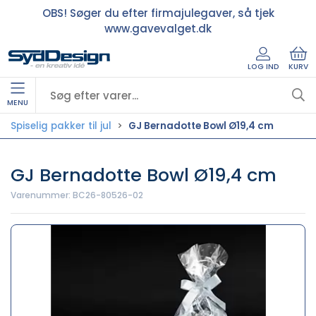
OBS! Søger du efter firmajulegaver, så tjek
www.gavevalget.dk
LOG IND
KURV
MENU
Spiselig pakker til jul
GJ Bernadotte Bowl Ø19,4 cm
GJ Bernadotte Bowl Ø19,4 cm
Varenummer:
BC26-80526-02