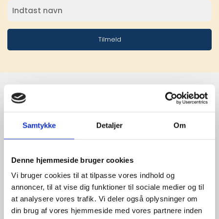
Tilmeld
Stærke 
Samtykke
Detaljer
Om
leverandører

giver større 
Denne hjemmeside bruger cookies
udvalg
Vi bruger cookies til at tilpasse vores indhold og
annoncer, til at vise dig funktioner til sociale medier og til
at analysere vores trafik. Vi deler også oplysninger om
For at sikre høj kvalitet og stor
din brug af vores hjemmeside med vores partnere inden
leveringssikkerhed samarbejder vi