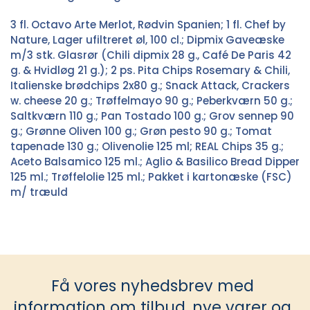
3 fl. Octavo Arte Merlot, Rødvin Spanien; 1 fl. Chef by
Nature, Lager ufiltreret øl, 100 cl.; Dipmix Gaveæske
m/3 stk. Glasrør (Chili dipmix 28 g., Café De Paris 42
g. & Hvidløg 21 g.); 2 ps. Pita Chips Rosemary & Chili,
Italienske brødchips 2x80 g.; Snack Attack, Crackers
w. cheese 20 g.; Trøffelmayo 90 g.; Peberkværn 50 g.;
Saltkværn 110 g.; Pan Tostado 100 g.; Grov sennep 90
g.; Grønne Oliven 100 g.; Grøn pesto 90 g.; Tomat
tapenade 130 g.; Olivenolie 125 ml; REAL Chips 35 g.;
Aceto Balsamico 125 ml.; Aglio & Basilico Bread Dipper
125 ml.; Trøffelolie 125 ml.; Pakket i kartonæske (FSC)
m/ træuld
Få vores nyhedsbrev med
information om tilbud, nye varer og