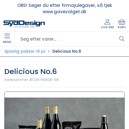
OBS! Søger du efter firmajulegaver, så tjek
www.gavevalget.dk
LOG IND
KURV
MENU
Spiselig pakker til jul
Delicious No.6
Delicious No.6
Varenummer:
BC26-80626-06