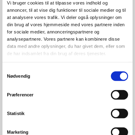
Vi bruger cookies til at tilpasse vores indhold og
leverandører

annoncer, til at vise dig funktioner til sociale medier og til
at analysere vores trafik. Vi deler også oplysninger om
giver større 
din brug af vores hjemmeside med vores partnere inden
udvalg
for sociale medier, annonceringspartnere og
analysepartnere. Vores partnere kan kombinere disse
data med andre oplysninger, du har givet dem, eller som
For at sikre høj kvalitet og stor
de har indsamlet fra din brug af deres tjenester.
leveringssikkerhed samarbejder vi
med de største og mest
anerkendte leverandører inden for
Samtykkevalg
Nødvendig
promotion.
Præferencer
Statistik
Kun et lille udvalg vises på
hjemmesiden
Marketing