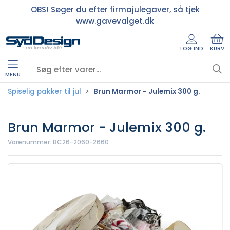
OBS! Søger du efter firmajulegaver, så tjek
www.gavevalget.dk
LOG IND
KURV
MENU
Spiselig pakker til jul
Brun Marmor - Julemix 300 g.
Brun Marmor - Julemix 300 g.
Varenummer:
BC26-2060-2660