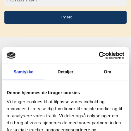
Tilmeld
Stærke 
leverandører

Samtykke
Detaljer
Om
giver større 
Denne hjemmeside bruger cookies
udvalg
Vi bruger cookies til at tilpasse vores indhold og
annoncer, til at vise dig funktioner til sociale medier og til
For at sikre høj kvalitet og stor
at analysere vores trafik. Vi deler også oplysninger om
leveringssikkerhed samarbejder vi
din brug af vores hjemmeside med vores partnere inden
med de største og mest
for sociale medier, annonceringspartnere og