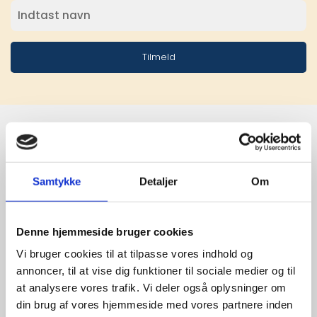
Tilmeld
Stærke 
Samtykke
Detaljer
Om
leverandører

giver større 
Denne hjemmeside bruger cookies
udvalg
Vi bruger cookies til at tilpasse vores indhold og
annoncer, til at vise dig funktioner til sociale medier og til
at analysere vores trafik. Vi deler også oplysninger om
For at sikre høj kvalitet og stor
din brug af vores hjemmeside med vores partnere inden
leveringssikkerhed samarbejder vi