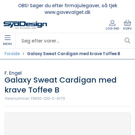
OBS! Søger du efter firmajulegaver, så tjek
www.gavevalget.dk
LOG IND
KURV
MENU
Forside
Galaxy Sweat Cardigan med krave Toffee B
F. Engel
Galaxy Sweat Cardigan med
krave Toffee B
Varenummer:
F8830-233-S-4179