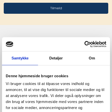
Tilmeld
Stærke 
leverandører

Samtykke
Detaljer
Om
giver større 
udvalg
Denne hjemmeside bruger cookies
Vi bruger cookies til at tilpasse vores indhold og
annoncer, til at vise dig funktioner til sociale medier og til
For at sikre høj kvalitet og stor
at analysere vores trafik. Vi deler også oplysninger om
leveringssikkerhed samarbejder vi
din brug af vores hjemmeside med vores partnere inden
med de største og mest
for sociale medier, annonceringspartnere og
anerkendte leverandører inden for