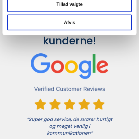
Tillad valgte
Afvis
Det siger 
kunderne!
”Super god service, de svarer hurtigt
og meget venlig i
kommunikationen”