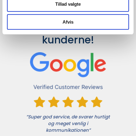
Tillad valgte
Afvis
Det siger 
kunderne!
”Super god service, de svarer hurtigt
og meget venlig i
kommunikationen”