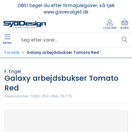
OBS! Søger du efter firmajulegaver, så tjek
www.gavevalget.dk
LOG IND
KURV
MENU
Forside
Galaxy arbejdsbukser Tomato Red
F. Engel
Galaxy arbejdsbukser Tomato
Red
Varenummer:
F2810-254-K96-75779