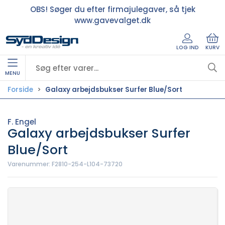
OBS! Søger du efter firmajulegaver, så tjek
www.gavevalget.dk
LOG IND
KURV
MENU
Forside
Galaxy arbejdsbukser Surfer Blue/Sort
F. Engel
Galaxy arbejdsbukser Surfer
Blue/Sort
Varenummer:
F2810-254-L104-73720