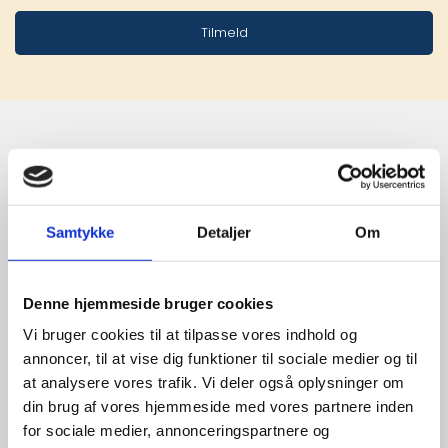
Tilmeld
Stærke 
leverandører

Samtykke
Detaljer
Om
giver større 
udvalg
Denne hjemmeside bruger cookies
Vi bruger cookies til at tilpasse vores indhold og
annoncer, til at vise dig funktioner til sociale medier og til
For at sikre høj kvalitet og stor
at analysere vores trafik. Vi deler også oplysninger om
leveringssikkerhed samarbejder vi
din brug af vores hjemmeside med vores partnere inden
med de største og mest
for sociale medier, annonceringspartnere og
anerkendte leverandører inden for