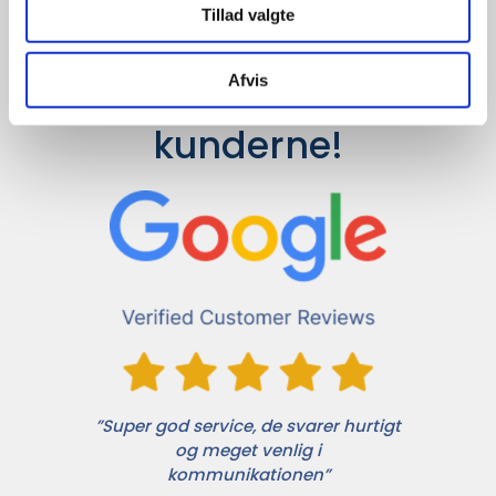
Tillad valgte
Afvis
Det siger 
kunderne!
”Super god service, de svarer hurtigt
og meget venlig i
kommunikationen”