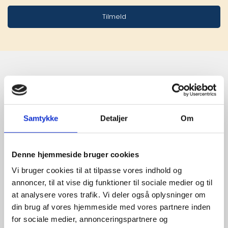
Tilmeld
Stærke 
leverandører

Samtykke
Detaljer
Om
giver større 
udvalg
Denne hjemmeside bruger cookies
Vi bruger cookies til at tilpasse vores indhold og
annoncer, til at vise dig funktioner til sociale medier og til
For at sikre høj kvalitet og stor
at analysere vores trafik. Vi deler også oplysninger om
leveringssikkerhed samarbejder vi
din brug af vores hjemmeside med vores partnere inden
med de største og mest
for sociale medier, annonceringspartnere og
anerkendte leverandører inden for