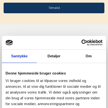
Tilmeld
Stærke 
leverandører

Samtykke
Detaljer
Om
giver større 
udvalg
Denne hjemmeside bruger cookies
Vi bruger cookies til at tilpasse vores indhold og
annoncer, til at vise dig funktioner til sociale medier og til
For at sikre høj kvalitet og stor
at analysere vores trafik. Vi deler også oplysninger om
leveringssikkerhed samarbejder vi
din brug af vores hjemmeside med vores partnere inden
med de største og mest
for sociale medier, annonceringspartnere og
anerkendte leverandører inden for