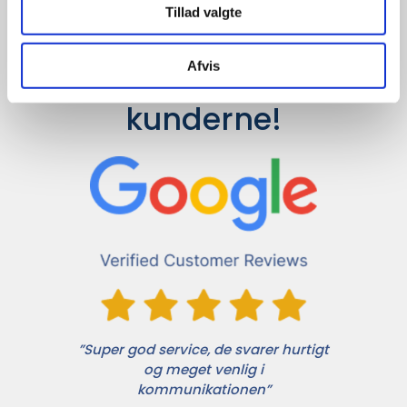
Tillad valgte
Afvis
Det siger 
kunderne!
”Super god service, de svarer hurtigt
og meget venlig i
kommunikationen”