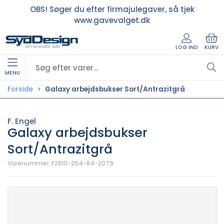
OBS! Søger du efter firmajulegaver, så tjek
www.gavevalget.dk
LOG IND
KURV
MENU
Forside
Galaxy arbejdsbukser Sort/Antrazitgrå
F. Engel
Galaxy arbejdsbukser
Sort/Antrazitgrå
Varenummer:
F2810-254-84-2079