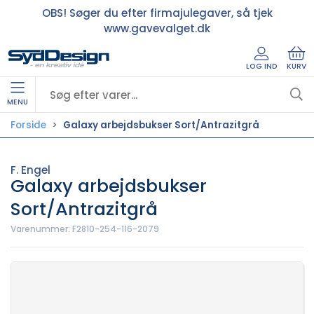
OBS! Søger du efter firmajulegaver, så tjek
www.gavevalget.dk
LOG IND
KURV
MENU
Forside
Galaxy arbejdsbukser Sort/Antrazitgrå
F. Engel
Galaxy arbejdsbukser
Sort/Antrazitgrå
Varenummer:
F2810-254-116-2079