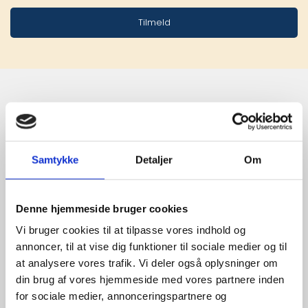
Tilmeld
Stærke 
leverandører

Samtykke
Detaljer
Om
giver større 
udvalg
Denne hjemmeside bruger cookies
Vi bruger cookies til at tilpasse vores indhold og
annoncer, til at vise dig funktioner til sociale medier og til
For at sikre høj kvalitet og stor
at analysere vores trafik. Vi deler også oplysninger om
leveringssikkerhed samarbejder vi
din brug af vores hjemmeside med vores partnere inden
med de største og mest
for sociale medier, annonceringspartnere og
anerkendte leverandører inden for