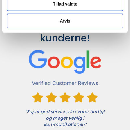
Tillad valgte
Afvis
Det siger 
kunderne!
”Super god service, de svarer hurtigt
og meget venlig i
kommunikationen”