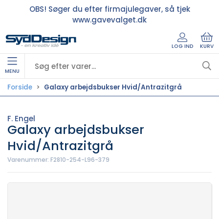
OBS! Søger du efter firmajulegaver, så tjek
www.gavevalget.dk
LOG IND
KURV
MENU
Forside
Galaxy arbejdsbukser Hvid/Antrazitgrå
F. Engel
Galaxy arbejdsbukser
Hvid/Antrazitgrå
Varenummer:
F2810-254-L96-379