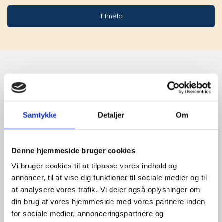
Tilmeld
Stærke 
leverandører

Samtykke
Detaljer
Om
giver større 
udvalg
Denne hjemmeside bruger cookies
Vi bruger cookies til at tilpasse vores indhold og
annoncer, til at vise dig funktioner til sociale medier og til
For at sikre høj kvalitet og stor
at analysere vores trafik. Vi deler også oplysninger om
leveringssikkerhed samarbejder vi
din brug af vores hjemmeside med vores partnere inden
med de største og mest
for sociale medier, annonceringspartnere og
anerkendte leverandører inden for