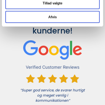
Tillad valgte
Afvis
Det siger 
kunderne!
”Super god service, de svarer hurtigt
og meget venlig i
kommunikationen”