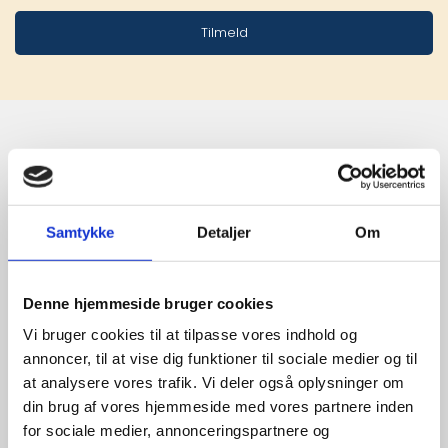
Tilmeld
Stærke 
leverandører

Samtykke
Detaljer
Om
giver større 
udvalg
Denne hjemmeside bruger cookies
Vi bruger cookies til at tilpasse vores indhold og
annoncer, til at vise dig funktioner til sociale medier og til
For at sikre høj kvalitet og stor
at analysere vores trafik. Vi deler også oplysninger om
leveringssikkerhed samarbejder vi
din brug af vores hjemmeside med vores partnere inden
med de største og mest
for sociale medier, annonceringspartnere og
anerkendte leverandører inden for