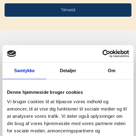
Tilmeld
Stærke 
leverandører

Samtykke
Detaljer
Om
giver større 
udvalg
Denne hjemmeside bruger cookies
Vi bruger cookies til at tilpasse vores indhold og
annoncer, til at vise dig funktioner til sociale medier og til
For at sikre høj kvalitet og stor
at analysere vores trafik. Vi deler også oplysninger om
leveringssikkerhed samarbejder vi
din brug af vores hjemmeside med vores partnere inden
med de største og mest
for sociale medier, annonceringspartnere og
anerkendte leverandører inden for