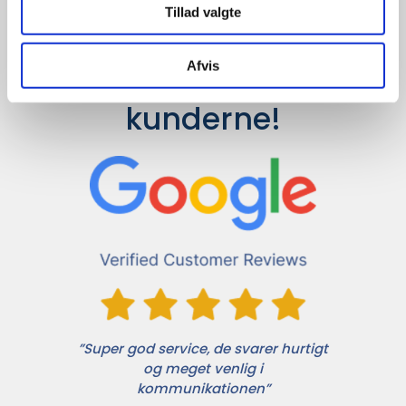
Tillad valgte
Afvis
Det siger 
kunderne!
”Super god service, de svarer hurtigt
og meget venlig i
kommunikationen”