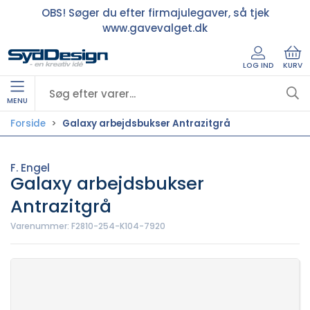
OBS! Søger du efter firmajulegaver, så tjek
www.gavevalget.dk
LOG IND
KURV
MENU
Forside
Galaxy arbejdsbukser Antrazitgrå
F. Engel
Galaxy arbejdsbukser
Antrazitgrå
Varenummer:
F2810-254-K104-7920