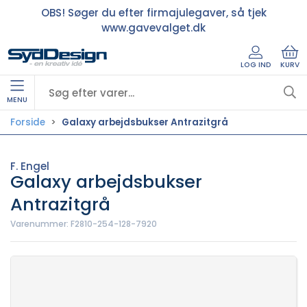
OBS! Søger du efter firmajulegaver, så tjek
www.gavevalget.dk
LOG IND
KURV
MENU
Forside
Galaxy arbejdsbukser Antrazitgrå
F. Engel
Galaxy arbejdsbukser
Antrazitgrå
Varenummer:
F2810-254-128-7920