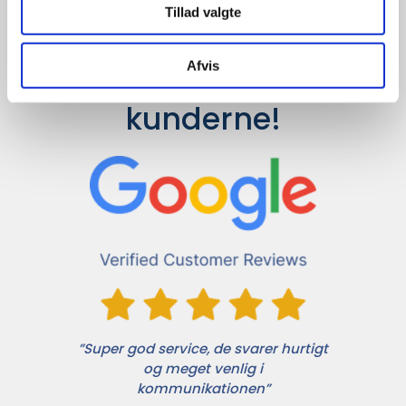
Tillad valgte
Afvis
Det siger 
kunderne!
”Super god service, de svarer hurtigt
og meget venlig i
kommunikationen”