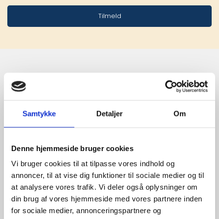
Tilmeld
Stærke 
leverandører

Samtykke
Detaljer
Om
giver større 
udvalg
Denne hjemmeside bruger cookies
Vi bruger cookies til at tilpasse vores indhold og
annoncer, til at vise dig funktioner til sociale medier og til
For at sikre høj kvalitet og stor
at analysere vores trafik. Vi deler også oplysninger om
leveringssikkerhed samarbejder vi
din brug af vores hjemmeside med vores partnere inden
med de største og mest
for sociale medier, annonceringspartnere og
anerkendte leverandører inden for