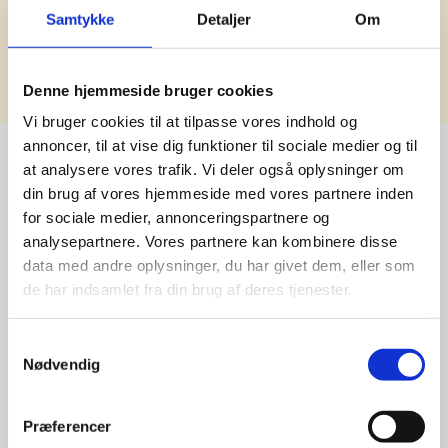
Samtykke
Detaljer
Om
Tilmeld
Denne hjemmeside bruger cookies
Vi bruger cookies til at tilpasse vores indhold og
annoncer, til at vise dig funktioner til sociale medier og til
at analysere vores trafik. Vi deler også oplysninger om
din brug af vores hjemmeside med vores partnere inden
Stærke 
for sociale medier, annonceringspartnere og
leverandører

analysepartnere. Vores partnere kan kombinere disse
data med andre oplysninger, du har givet dem, eller som
giver større 
de har indsamlet fra din brug af deres tjenester.
udvalg
Samtykkevalg
Nødvendig
For at sikre høj kvalitet og stor
leveringssikkerhed samarbejder vi
Præferencer
med de største og mest