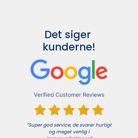
Det siger 
kunderne!
”Super god service, de svarer hurtigt
og meget venlig i