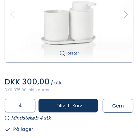
Forstør
DKK 300,00
/ stk
DKK 375,00 inkl. moms
Tilføj til Kurv
Gem
Mindstekøb 4 stk
På lager