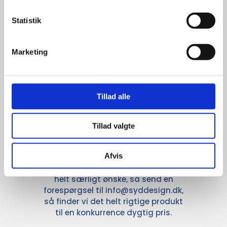
anerkendte leverandører inden for
promotion.
Statistik
Marketing
Kun et lille udvalg vises på
Tillad alle
hjemmesiden
Produkterne på hjemmesiden er
Tillad valgte
kun et lille udpluk af de
reklameartikler, vi kan skaffe.
Afvis
Udvalget er langt større, så har I en
idé til et konkret produkt, eller et
helt særligt ønske, så send en
forespørgsel til
info@syddesign.dk
,
så finder vi det helt rigtige produkt
til en konkurrence dygtig pris.