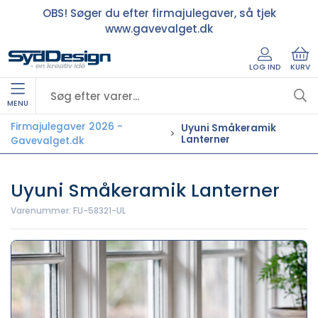
OBS! Søger du efter firmajulegaver, så tjek
www.gavevalget.dk
LOG IND
KURV
MENU
Firmajulegaver 2026 -
Uyuni Småkeramik
Lanterner
Gavevalget.dk
Uyuni Småkeramik Lanterner
Varenummer:
FU-58321-UL