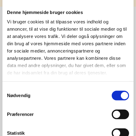
Denne hjemmeside bruger cookies
Vi bruger cookies til at tilpasse vores indhold og
annoncer, til at vise dig funktioner til sociale medier og til
Stærke 
at analysere vores trafik. Vi deler også oplysninger om
leverandører

din brug af vores hjemmeside med vores partnere inden
for sociale medier, annonceringspartnere og
giver større 
analysepartnere. Vores partnere kan kombinere disse
data med andre oplysninger, du har givet dem, eller som
udvalg
de har indsamlet fra din brug af deres tjenester.
For at sikre høj kvalitet og stor
Samtykkevalg
leveringssikkerhed samarbejder vi
Nødvendig
med de største og mest
anerkendte leverandører inden for
Præferencer
promotion.
Statistik