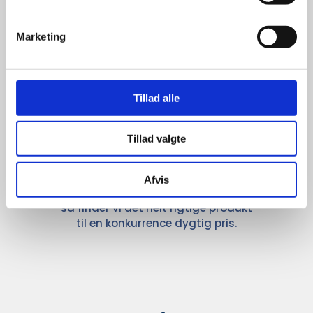
Marketing
Kun et lille udvalg vises på
hjemmesiden
Tillad alle
Produkterne på hjemmesiden er
kun et lille udpluk af de
reklameartikler, vi kan skaffe.
Tillad valgte
Udvalget er langt større, så har I en
idé til et konkret produkt, eller et
helt særligt ønske, så send en
Afvis
forespørgsel til
info@syddesign.dk
,
så finder vi det helt rigtige produkt
til en konkurrence dygtig pris.