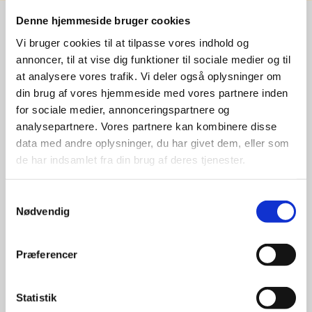
Denne hjemmeside bruger cookies
Vi bruger cookies til at tilpasse vores indhold og
Stærke 
annoncer, til at vise dig funktioner til sociale medier og til
at analysere vores trafik. Vi deler også oplysninger om
leverandører

din brug af vores hjemmeside med vores partnere inden
for sociale medier, annonceringspartnere og
giver større 
analysepartnere. Vores partnere kan kombinere disse
udvalg
data med andre oplysninger, du har givet dem, eller som
de har indsamlet fra din brug af deres tjenester.
For at sikre høj kvalitet og stor
Samtykkevalg
leveringssikkerhed samarbejder vi
Nødvendig
med de største og mest
anerkendte leverandører inden for
promotion.
Præferencer
Statistik