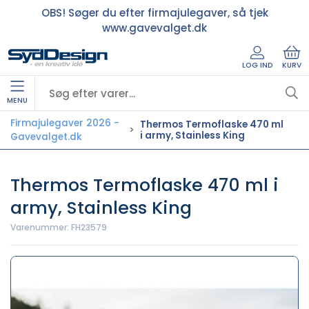
OBS! Søger du efter firmajulegaver, så tjek
www.gavevalget.dk
LOG IND
KURV
MENU
Firmajulegaver 2026 -
Thermos Termoflaske 470 ml
i army, Stainless King
Gavevalget.dk
Thermos Termoflaske 470 ml i
army, Stainless King
Varenummer:
FH23579