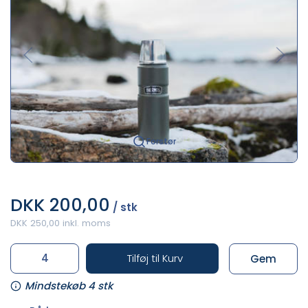
Forstør
DKK 200,00
/ stk
DKK 250,00 inkl. moms
Tilføj til Kurv
Gem
Mindstekøb 4 stk