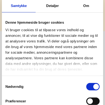
Samtykke
Detaljer
Om
Tilmeld
Denne hjemmeside bruger cookies
Vi bruger cookies til at tilpasse vores indhold og
annoncer, til at vise dig funktioner til sociale medier og til
at analysere vores trafik. Vi deler også oplysninger om
din brug af vores hjemmeside med vores partnere inden
Stærke 
for sociale medier, annonceringspartnere og
analysepartnere. Vores partnere kan kombinere disse
leverandører

data med andre oplysninger, du har givet dem, eller som
giver større 
de har indsamlet fra din brug af deres tjenester.
udvalg
Samtykkevalg
Nødvendig
For at sikre høj kvalitet og stor
leveringssikkerhed samarbejder vi
Præferencer
med de største og mest