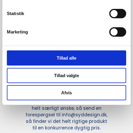
anerkendte leverandører inden for
promotion.
Statistik
Marketing
Kun et lille udvalg vises på
Tillad alle
hjemmesiden
Produkterne på hjemmesiden er
Tillad valgte
kun et lille udpluk af de
reklameartikler, vi kan skaffe.
Afvis
Udvalget er langt større, så har I en
idé til et konkret produkt, eller et
helt særligt ønske, så send en
forespørgsel til
info@syddesign.dk
,
så finder vi det helt rigtige produkt
til en konkurrence dygtig pris.