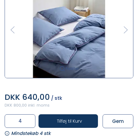
Forstør
DKK 640,00
/ stk
DKK 800,00 inkl. moms
Tilføj til Kurv
Gem
Mindstekøb 4 stk