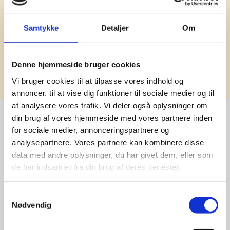
Samtykke
Detaljer
Om
Tilmeld
Denne hjemmeside bruger cookies
Vi bruger cookies til at tilpasse vores indhold og
annoncer, til at vise dig funktioner til sociale medier og til
at analysere vores trafik. Vi deler også oplysninger om
din brug af vores hjemmeside med vores partnere inden
for sociale medier, annonceringspartnere og
Stærke 
analysepartnere. Vores partnere kan kombinere disse
data med andre oplysninger, du har givet dem, eller som
leverandører

de har indsamlet fra din brug af deres tjenester.
giver større 
Samtykkevalg
udvalg
Nødvendig