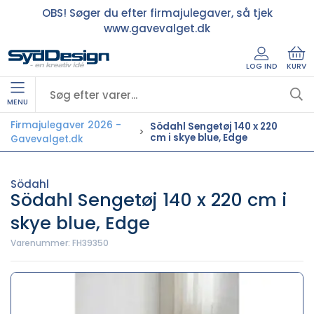
OBS! Søger du efter firmajulegaver, så tjek
www.gavevalget.dk
LOG IND
KURV
MENU
Firmajulegaver 2026 -
Södahl Sengetøj 140 x 220
cm i skye blue, Edge
Gavevalget.dk
Södahl
Södahl Sengetøj 140 x 220 cm i
skye blue, Edge
Varenummer:
FH39350