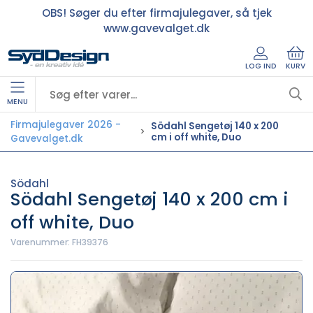
OBS! Søger du efter firmajulegaver, så tjek
www.gavevalget.dk
LOG IND
KURV
MENU
Firmajulegaver 2026 -
Södahl Sengetøj 140 x 200
cm i off white, Duo
Gavevalget.dk
Södahl
Södahl Sengetøj 140 x 200 cm i
off white, Duo
Varenummer:
FH39376