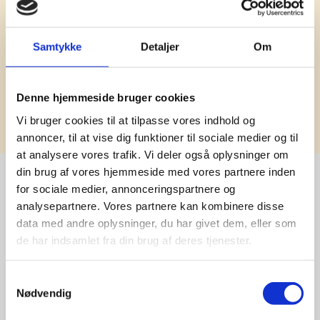
Samtykke
Detaljer
Om
Denne hjemmeside bruger cookies
Tilmeld
Vi bruger cookies til at tilpasse vores indhold og
annoncer, til at vise dig funktioner til sociale medier og til
at analysere vores trafik. Vi deler også oplysninger om
din brug af vores hjemmeside med vores partnere inden
for sociale medier, annonceringspartnere og
analysepartnere. Vores partnere kan kombinere disse
Stærke 
data med andre oplysninger, du har givet dem, eller som
leverandører

de har indsamlet fra din brug af deres tjenester.
giver større 
Samtykkevalg
Nødvendig
udvalg