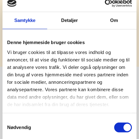
Samtykke
Detaljer
Om
Denne hjemmeside bruger cookies
Tilmeld
Vi bruger cookies til at tilpasse vores indhold og
annoncer, til at vise dig funktioner til sociale medier og til
at analysere vores trafik. Vi deler også oplysninger om
din brug af vores hjemmeside med vores partnere inden
for sociale medier, annonceringspartnere og
analysepartnere. Vores partnere kan kombinere disse
Stærke 
data med andre oplysninger, du har givet dem, eller som
leverandører

de har indsamlet fra din brug af deres tjenester.
giver større 
Samtykkevalg
Nødvendig
udvalg