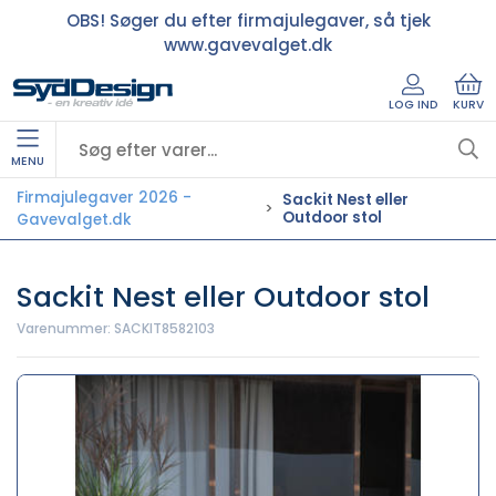
OBS! Søger du efter firmajulegaver, så tjek
www.gavevalget.dk
LOG IND
KURV
MENU
Firmajulegaver 2026 -
Sackit Nest eller
Outdoor stol
Gavevalget.dk
Sackit Nest eller Outdoor stol
Varenummer:
SACKIT8582103