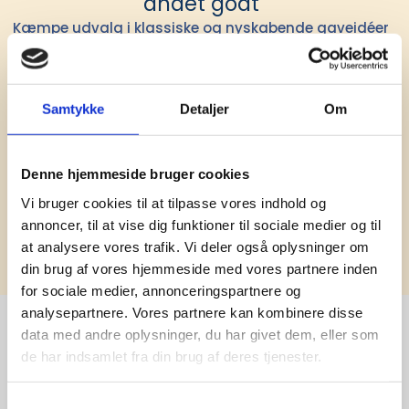
andet godt
Kæmpe udvalg i klassiske og nyskabende gaveidéer
til din virksomhed. Vi kan det der med firmagaver, og
har ydet god personlig service til en
konkurrencedygtig pris siden 1991.
Samtykke
Detaljer
Om
Denne hjemmeside bruger cookies
Vi bruger cookies til at tilpasse vores indhold og
annoncer, til at vise dig funktioner til sociale medier og til
Tilmeld
at analysere vores trafik. Vi deler også oplysninger om
din brug af vores hjemmeside med vores partnere inden
for sociale medier, annonceringspartnere og
analysepartnere. Vores partnere kan kombinere disse
data med andre oplysninger, du har givet dem, eller som
de har indsamlet fra din brug af deres tjenester.
Stærke 
Samtykkevalg