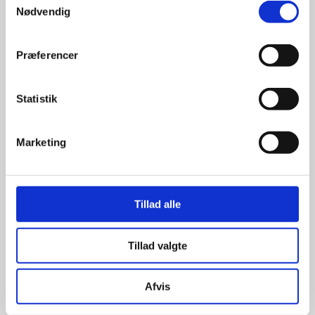
leverandører

Nødvendig
giver større 
udvalg
Præferencer
Statistik
For at sikre høj kvalitet og stor
leveringssikkerhed samarbejder vi
med de største og mest
Marketing
anerkendte leverandører inden for
promotion.
Tillad alle
Tillad valgte
Kun et lille udvalg vises på
hjemmesiden
Afvis
Produkterne på hjemmesiden er