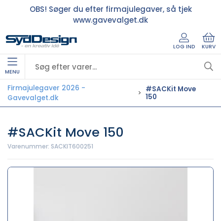
OBS! Søger du efter firmajulegaver, så tjek
www.gavevalget.dk
LOG IND
KURV
MENU
Firmajulegaver 2026 -
#SACKit Move
150
Gavevalget.dk
#SACKit Move 150
Varenummer:
SACKIT600251